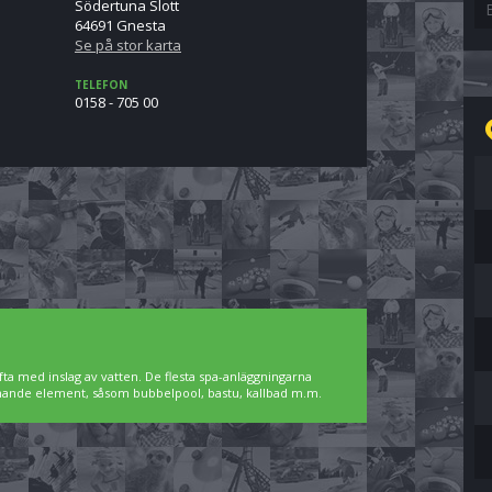
Södertuna Slott
64691 Gnesta
Se på stor karta
TELEFON
0158 - 705 00
ta med inslag av vatten. De flesta spa-anläggningarna
pnande element, såsom bubbelpool, bastu, kallbad m.m.