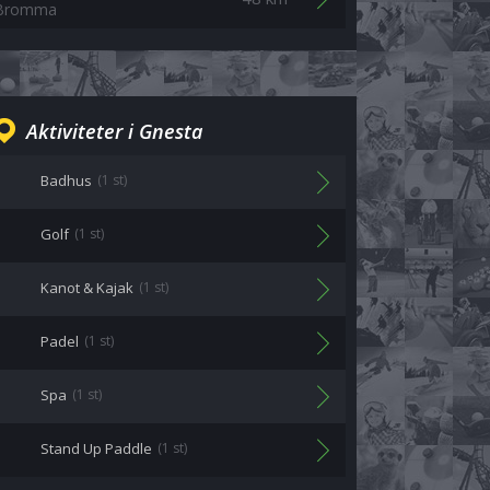
Bromma
Aktiviteter i Gnesta
Badhus
(1 st)
Golf
(1 st)
Kanot & Kajak
(1 st)
Padel
(1 st)
Spa
(1 st)
Stand Up Paddle
(1 st)