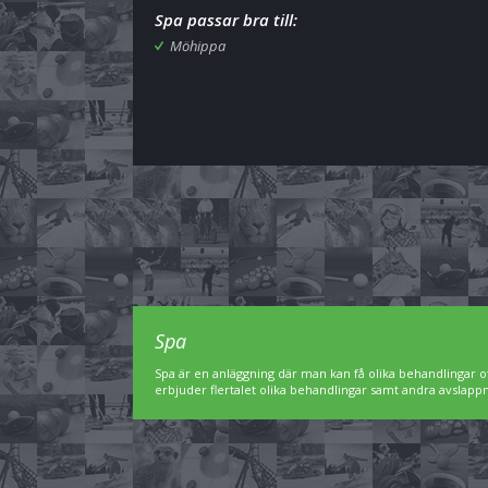
Spa passar bra till:
Möhippa
Spa
Spa är en anläggning där man kan få olika behandlingar of
erbjuder flertalet olika behandlingar samt andra avslap