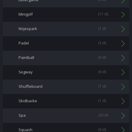
Minigolf
(11 st)
Nöjespark
(1 st)
Padel
(3 st)
Paintball
(6 st)
Segway
(6 st)
Shuffleboard
(1 st)
Skidbacke
(1 st)
Spa
(20 st)
Squash
(6 st)