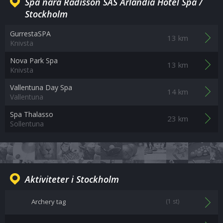
Spa nära Radisson SAS Arlandia Hotel Spa /
Stockholm
GurrestaSPA
13 km
Knivsta
Nova Park Spa
13 km
Knivsta ‎
Vallentuna Day Spa
14 km
Vallentuna
Spa Thalasso
23 km
Sollentuna
Aktiviteter i Stockholm
Archery tag
(1 st)