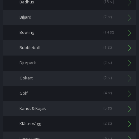
Badhus
(15 st)
Biljard
(7 st)
Bowling
(14 st)
Bubbleball
(1 st)
Djurpark
(2 st)
Gokart
(2 st)
Golf
(4 st)
Kanot & Kajak
(5 st)
Klättervägg
(2 st)
Lasergame
(6 st)