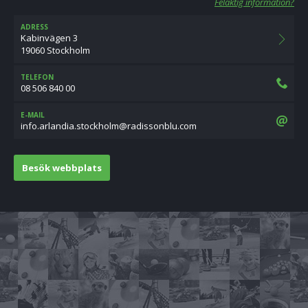
Felaktig information?
ADRESS
Kabinvägen 3
19060 Stockholm
TELEFON
08 506 840 00
E-MAIL
moc.ulbnossidar@mlohkcots.aidnalra.ofni
Besök webbplats