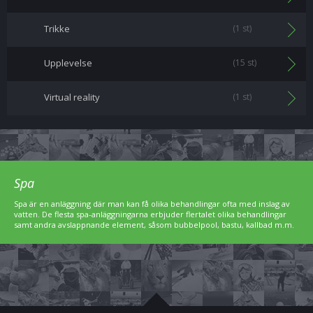
Trikke
(1 st)
Upplevelse
(15 st)
Virtual reality
(1 st)
Spa
Spa är en anläggning där man kan få olika behandlingar ofta med inslag av
vatten. De flesta spa-anläggningarna erbjuder flertalet olika behandlingar
samt andra avslappnande element, såsom bubbelpool, bastu, kallbad m.m.