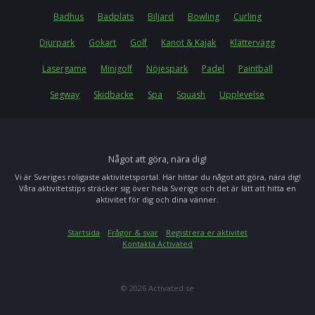
Badhus
Badplats
Biljard
Bowling
Curling
Djurpark
Gokart
Golf
Kanot & Kajak
Klättervägg
Lasergame
Minigolf
Nöjespark
Padel
Paintball
Segway
Skidbacke
Spa
Squash
Upplevelse
Något att göra, nära dig!
Vi är Sveriges roligaste aktivitetsportal. Här hittar du något att göra, nära dig!
Våra aktivitetstips sträcker sig över hela Sverige och det är lätt att hitta en
aktivitet för dig och dina vänner.
Startsida
Frågor & svar
Registrera er aktivitet
Kontakta Activated
© 2026 Activated.se