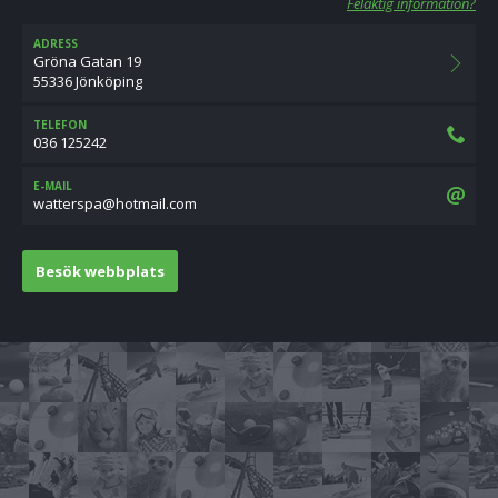
Felaktig information?
ADRESS
Gröna Gatan 19
55336 Jönköping
TELEFON
036 125242
E-MAIL
moc.liamtoh@apsrettaw
Besök webbplats