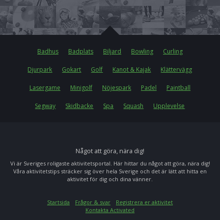
Badhus
Badplats
Biljard
Bowling
Curling
Djurpark
Gokart
Golf
Kanot & Kajak
Klättervägg
Lasergame
Minigolf
Nöjespark
Padel
Paintball
Segway
Skidbacke
Spa
Squash
Upplevelse
Något att göra, nära dig!
Vi är Sveriges roligaste aktivitetsportal. Här hittar du något att göra, nära dig!
Våra aktivitetstips sträcker sig över hela Sverige och det är lätt att hitta en
aktivitet för dig och dina vänner.
Startsida
Frågor & svar
Registrera er aktivitet
Kontakta Activated