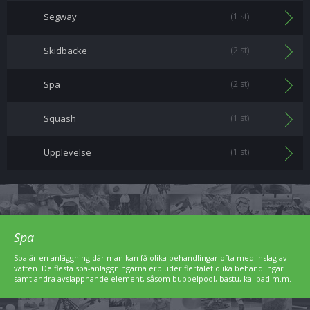
Segway
(1 st)
Skidbacke
(2 st)
Spa
(2 st)
Squash
(1 st)
Upplevelse
(1 st)
Spa
Spa är en anläggning där man kan få olika behandlingar ofta med inslag av
vatten. De flesta spa-anläggningarna erbjuder flertalet olika behandlingar
samt andra avslappnande element, såsom bubbelpool, bastu, kallbad m.m.