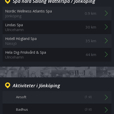
Spa nära Salong Wätterspa / Jönköping
Nordic Wellness Atlantis Spa
0.9 km
Jönköping
Lindas Spa
30 km
Ulricehamn
Hotell Högland Spa
35 km
Nässjö
Hela Dig-Friskvård & Spa
44 km
Ulricehamn
Aktiviteter i Jönköping
Airsoft
(1 st)
Badhus
(3 st)