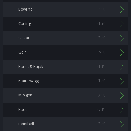
Bowling
(3 st)
Curling
(1 st)
Gokart
(2 st)
Golf
(6 st)
Kanot & Kajak
(1 st)
Klättervägg
(1 st)
Minigolf
(7 st)
Padel
(5 st)
Paintball
(2 st)