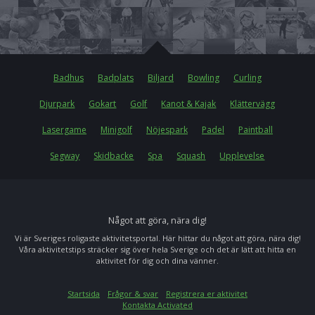
Badhus
Badplats
Biljard
Bowling
Curling
Djurpark
Gokart
Golf
Kanot & Kajak
Klättervägg
Lasergame
Minigolf
Nöjespark
Padel
Paintball
Segway
Skidbacke
Spa
Squash
Upplevelse
Något att göra, nära dig!
Vi är Sveriges roligaste aktivitetsportal. Här hittar du något att göra, nära dig!
Våra aktivitetstips sträcker sig över hela Sverige och det är lätt att hitta en
aktivitet för dig och dina vänner.
Startsida
Frågor & svar
Registrera er aktivitet
Kontakta Activated