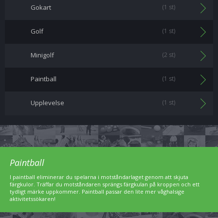
Gokart
(1 st)
Golf
(1 st)
Minigolf
(2 st)
Paintball
(1 st)
Upplevelse
(1 st)
Paintball
I paintball eliminerar du spelarna i motståndarlaget genom att skjuta
färgkulor. Träffar du motståndaren sprängs färgkulan på kroppen och ett
tydligt märke uppkommer. Paintball passar den lite mer våghalsige
aktivitetssökaren!