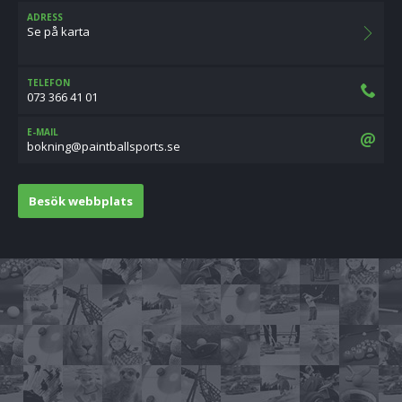
ADRESS
Se på karta
TELEFON
073 366 41 01
E-MAIL
es.stropsllabtniap@gninkob
Besök webbplats