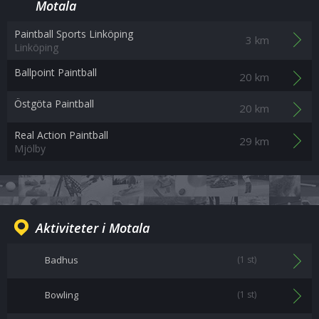
Motala
Paintball Sports Linköping
3 km
Linköping
Ballpoint Paintball
20 km
Östgöta Paintball
20 km
Real Action Paintball
29 km
Mjölby
Aktiviteter i Motala
Badhus
(1 st)
Bowling
(1 st)