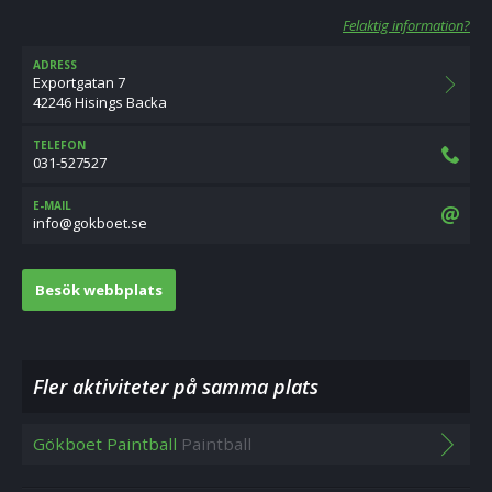
Felaktig information?
ADRESS
Exportgatan 7
42246 Hisings Backa
TELEFON
031-527527
E-MAIL
es.teobkog@ofni
Besök webbplats
Fler aktiviteter på samma plats
Gökboet Paintball
Paintball