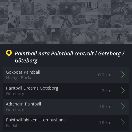
Paintball nära Paintball centralt i Göteborg /
Göteborg
Gökboet Paintball
0.0 km
Hisings Backa
Paintball Dreams Göteborg
2 km
Göteborg
Adrenalin Paintball
13 km
Göteborg
Paintballfabriken Utomhusbana
18 km
Billdal