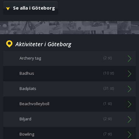
Se alla i Göteborg
Aktiviteter i Göteborg
Archery tag
(2 st)
Badhus
(10 st)
Badplats
(31 st)
Beachvolleyboll
(1 st)
Biljard
(2 st)
Bowling
(7 st)