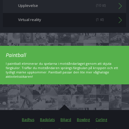
Upplevelse
(10 st)
Virtual reality
(1 st)
Paintball
I paintball eliminerar du spelarna i motståndarlaget genom att skjuta
färgkulor. Träffar du motståndaren sprängs färgkulan på kroppen och ett
tydligt märke uppkommer. Paintball passar den lite mer våghalsige
aktivitetssökaren!
Badhus
Badplats
Biljard
Bowling
Curling