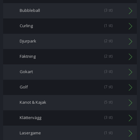
Bubbleball
(3 st)
Curling
(1 st)
Djurpark
(2 st)
Fäktning
(2 st)
Gokart
(3 st)
Golf
(7 st)
Kanot & Kajak
(5 st)
Klättervägg
(3 st)
Lasergame
(1 st)