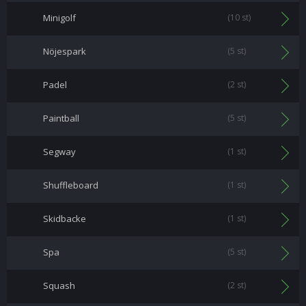
Minigolf
(10 st)
Nöjespark
(5 st)
Padel
(2 st)
Paintball
(5 st)
Segway
(1 st)
Shuffleboard
(1 st)
Skidbacke
(1 st)
Spa
(5 st)
Squash
(2 st)