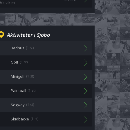
Höllviken
Aktiviteter i Sjöbo
Badhus
(1 st)
Golf
(1 st)
Minigolf
(1 st)
Paintball
(1 st)
Segway
(1 st)
Skidbacke
(1 st)