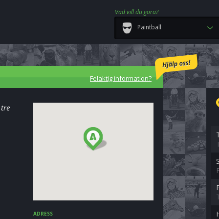
Vad vill du göra?
Paintball
Felaktig information?
tre
ADRESS