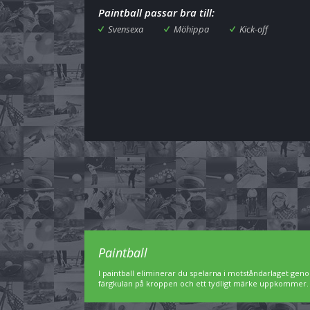
Paintball passar bra till:
Svensexa
Möhippa
Kick-off
Paintball
I paintball eliminerar du spelarna i motståndarlaget geno
färgkulan på kroppen och ett tydligt märke uppkommer. Pa