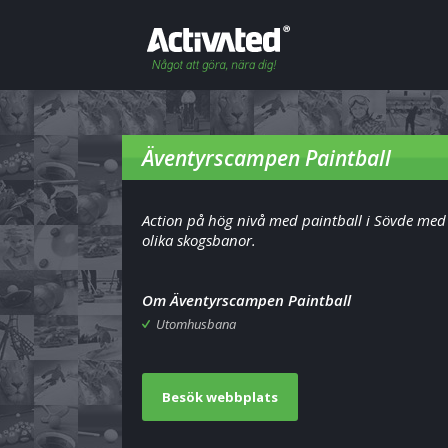
Äventyrscampen Paintball
Action på hög nivå med paintball i Sövde med 
olika skogsbanor.
Om Äventyrscampen Paintball
Utomhusbana
Besök webbplats