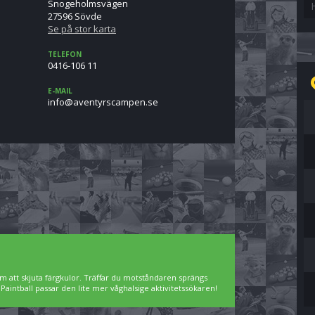
Snogeholmsvägen
27596 Sövde
Se på stor karta
TELEFON
0416-106 11
E-MAIL
es.nepmacsrytneva@ofni
m att skjuta färgkulor. Träffar du motståndaren sprängs
intball passar den lite mer våghalsige aktivitetssökaren!