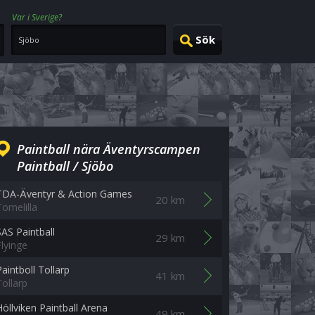
Var i Sverige?
Paintball nära Äventyrscampen
Paintball / Sjöbo
TDA-Äventyr & Action Games
20 km
Tomelilla
SAS Paintball
29 km
Flyinge
Paintboll Tollarp
41 km
Tollarp
Höllviken Paintball Arena
49 km