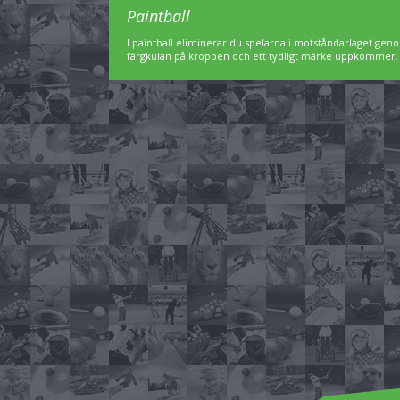
Paintball
I paintball eliminerar du spelarna i motståndarlaget geno
färgkulan på kroppen och ett tydligt märke uppkommer. Pa