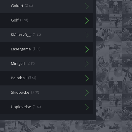
Gokart
(2 st)
Golf
(1 st)
Klättervägg
(1 st)
Lasergame
(1 st)
Minigolf
(2 st)
Paintball
(3 st)
Skidbacke
(3 st)
Upplevelse
(1 st)