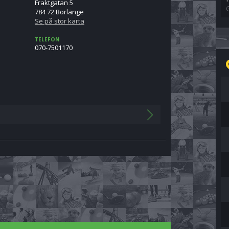
Fraktgatan 5
784 72 Borlänge
Se på stor karta
TELEFON
070-7501170