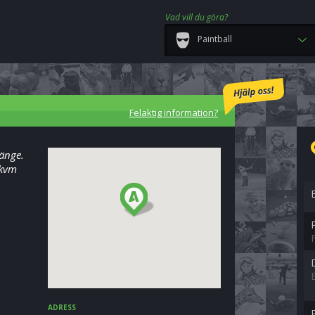
Vad vill du göra?
Paintball
Felaktig information?
länge.
 kvm
ADRESS