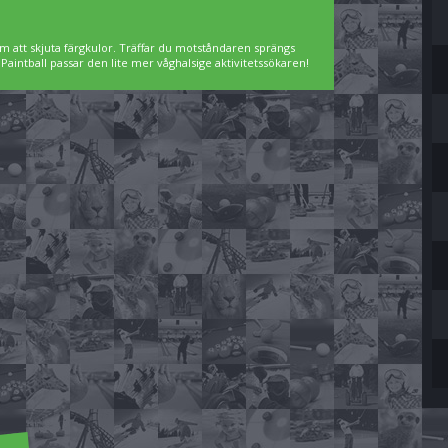
m att skjuta färgkulor. Träffar du motståndaren sprängs
intball passar den lite mer våghalsige aktivitetssökaren!