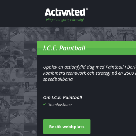
I.C.E. Paintball
Upplev en actionfylld dag med Paintball i Bor
Kombinera teamwork och strategi på en 2500
speedballbana.
Om I.C.E. Paintball
Utomhusbana
Besök webbplats