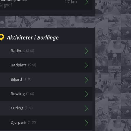
17 km
Gagnef
Aktiviteter i Borlänge
Badhus
(2 st)
Badplats
(9 st)
Biljard
(1 st)
Bowling
(1 st)
Curling
(1 st)
Djurpark
(1 st)