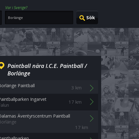
Var i Sverige?
Paintball nära I.C.E. Paintball /
Borlänge
Borlänge Paintball
3 km
Paintballparken Ingarvet
17 km
Falun
Dalarnas Äventyrscentrum Paintball
Borlänge
17 km
Paintballparken