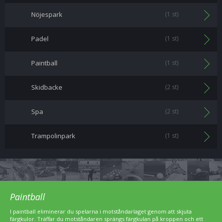
Nöjespark
(1 st)
Padel
(1 st)
Paintball
(1 st)
Skidbacke
(2 st)
Spa
(2 st)
Trampolinpark
(1 st)
Paintball
I paintball eliminerar du spelarna i motståndarlaget genom att skjuta
färgkulor. Träffar du motståndaren sprängs färgkulan på kroppen och ett