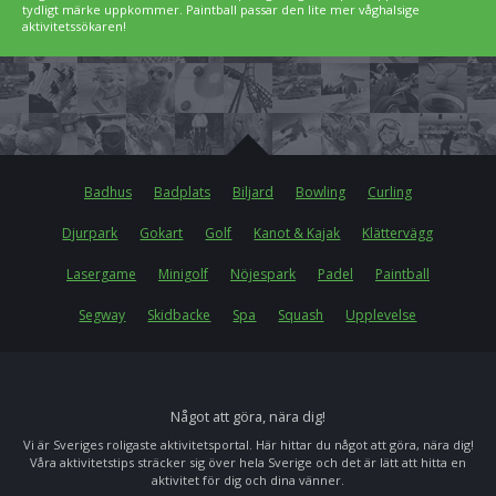
tydligt märke uppkommer. Paintball passar den lite mer våghalsige
aktivitetssökaren!
Badhus
Badplats
Biljard
Bowling
Curling
Djurpark
Gokart
Golf
Kanot & Kajak
Klättervägg
Lasergame
Minigolf
Nöjespark
Padel
Paintball
Segway
Skidbacke
Spa
Squash
Upplevelse
Något att göra, nära dig!
Vi är Sveriges roligaste aktivitetsportal. Här hittar du något att göra, nära dig!
Våra aktivitetstips sträcker sig över hela Sverige och det är lätt att hitta en
aktivitet för dig och dina vänner.