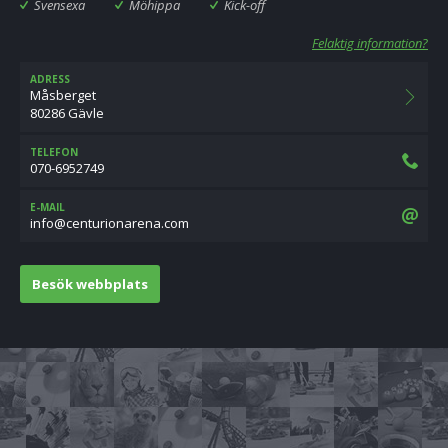
Svensexa
Möhippa
Kick-off
Felaktig information?
ADRESS
Måsberget
80286 Gävle
TELEFON
070-6952749
E-MAIL
moc.aneranoirutnec@ofni
Besök webbplats