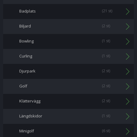
Badplats
(21 st)
Biljard
(2 st)
Bowling
(1 st)
Curling
(1 st)
Djurpark
(2 st)
Golf
(2 st)
Klättervägg
(2 st)
Längdskidor
(1 st)
Minigolf
(6 st)