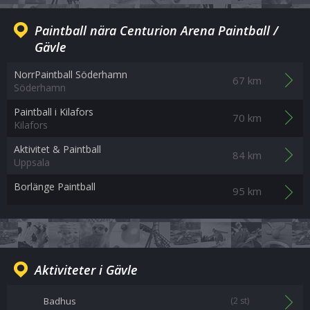
Paintball nära Centurion Arena Paintball /
Gävle
NorrPaintball Söderhamn
67 km
Söderhamn
Paintball i Kilafors
70 km
Kilafors
Aktivitet & Paintball
84 km
Uppsala
Borlänge Paintball
95 km
Aktiviteter i Gävle
Badhus
(2 st)