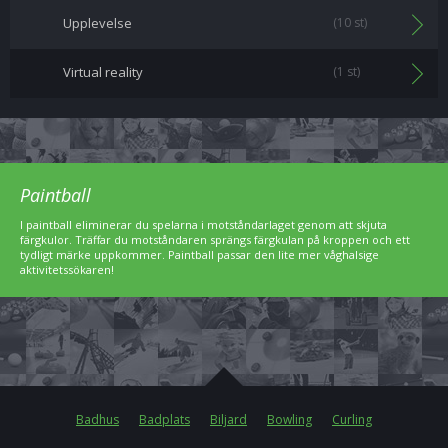
Upplevelse
(10 st)
Virtual reality
(1 st)
Paintball
I paintball eliminerar du spelarna i motståndarlaget genom att skjuta
färgkulor. Träffar du motståndaren sprängs färgkulan på kroppen och ett
tydligt märke uppkommer. Paintball passar den lite mer våghalsige
aktivitetssökaren!
Badhus
Badplats
Biljard
Bowling
Curling