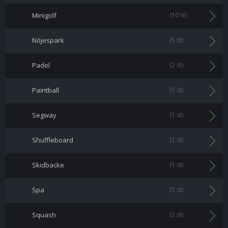
Minigolf
(10 st)
Nöjespark
(5 st)
Padel
(2 st)
Paintball
(5 st)
Segway
(1 st)
Shuffleboard
(1 st)
Skidbacke
(1 st)
Spa
(5 st)
Squash
(2 st)