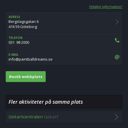
Felaktig information?
ADRESS
Bergslagsgatan 6
416 59 Göteborg
TELEFON
031  98 2000
E-MAIL
es.smaerdllabtniap@ofni
Besök webbplats
Fler aktiviteter på samma plats
Gokartcentralen
Gokart