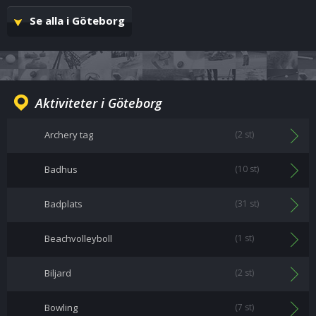
Se alla i Göteborg
Aktiviteter i Göteborg
Archery tag
(2 st)
Badhus
(10 st)
Badplats
(31 st)
Beachvolleyboll
(1 st)
Biljard
(2 st)
Bowling
(7 st)