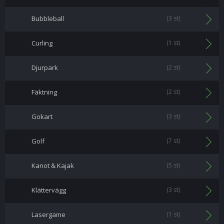
Bubbleball
(3 st)
Curling
(1 st)
Djurpark
(2 st)
Fäktning
(2 st)
Gokart
(3 st)
Golf
(7 st)
Kanot & Kajak
(5 st)
Klättervägg
(3 st)
Lasergame
(1 st)