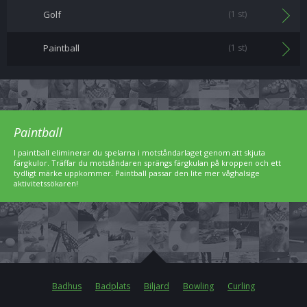
Golf
(1 st)
Paintball
(1 st)
Paintball
I paintball eliminerar du spelarna i motståndarlaget genom att skjuta
färgkulor. Träffar du motståndaren sprängs färgkulan på kroppen och ett
tydligt märke uppkommer. Paintball passar den lite mer våghalsige
aktivitetssökaren!
Badhus
Badplats
Biljard
Bowling
Curling