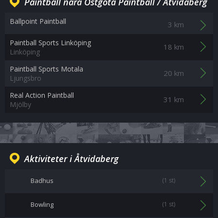
Paintball nära Östgöta Paintball / Åtvidaberg
Ballpoint Paintball
3 km
Paintball Sports Linköping
18 km
Linköping
Paintball Sports Motala
20 km
Ljungsbro
Real Action Paintball
31 km
Mjölby
Aktiviteter i Åtvidaberg
Badhus
(1 st)
Bowling
(1 st)