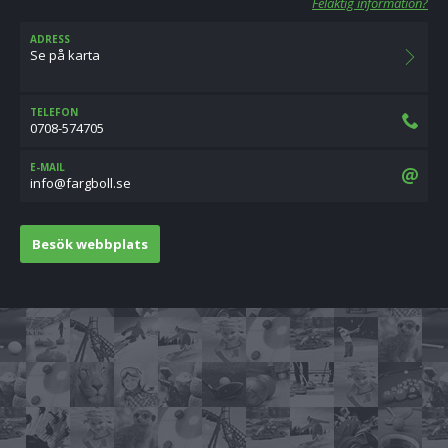
Felaktig information?
ADRESS
Se på karta
TELEFON
0708-574705
E-MAIL
es.llobgraf@ofni
Besök webbplats