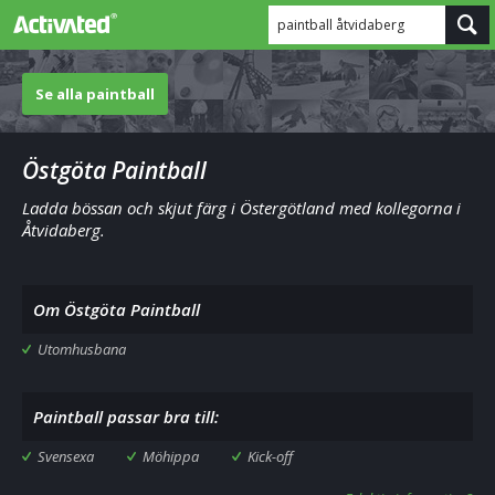
paintball åtvidaberg
Se alla paintball
Östgöta Paintball
Ladda bössan och skjut färg i Östergötland med kollegorna i
Åtvidaberg.
Om Östgöta Paintball
Utomhusbana
Paintball passar bra till:
Svensexa
Möhippa
Kick-off