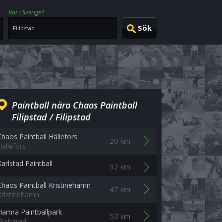
Var i Sverige?
Paintball nära Chaos Paintball
Filipstad / Filipstad
Chaos Paintball Hällefors
20 km
Hällefors
Karlstad Paintball
32 km
Chaos Paintball Kristinehamn
47 km
Kristinehamn
Hamra Paintballpark
52 km
Ekshärad