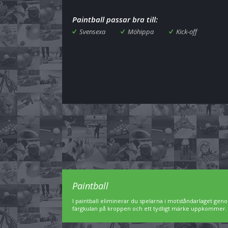
Paintball passar bra till:
Svensexa
Möhippa
Kick-off
Paintball
I paintball eliminerar du spelarna i motståndarlaget geno
färgkulan på kroppen och ett tydligt märke uppkommer. Pa