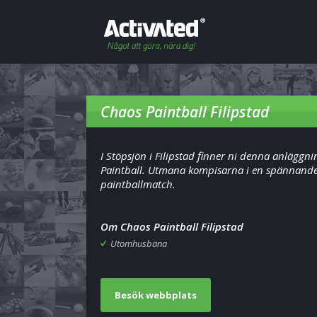
Chaos Paintball Filipstad
I Stöpsjön i Filipstad finner ni denna anläggni
Paintball. Utmana kompisarna i en spännand
paintballmatch.
Om Chaos Paintball Filipstad
Utomhusbana
Besök webbplats