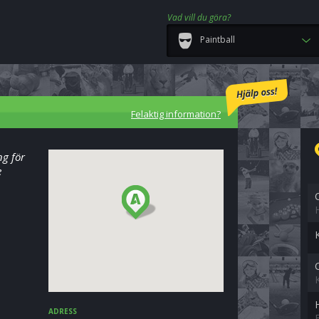
Vad vill du göra?
Paintball
Felaktig information?
ng för
e
ADRESS