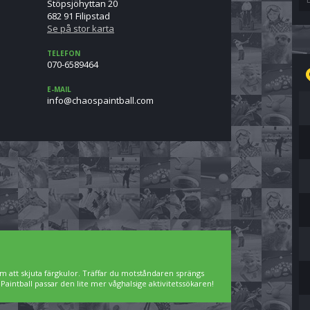
Stöpsjöhyttan 20
682 91 Filipstad
Se på stor karta
TELEFON
070-6589464
E-MAIL
moc.llabtniapsoahc@ofni
m att skjuta färgkulor. Träffar du motståndaren sprängs
intball passar den lite mer våghalsige aktivitetssökaren!