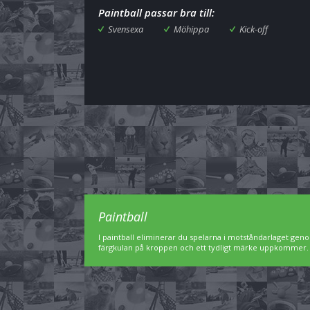
Paintball passar bra till:
Svensexa
Möhippa
Kick-off
Paintball
I paintball eliminerar du spelarna i motståndarlaget geno
färgkulan på kroppen och ett tydligt märke uppkommer. Pa