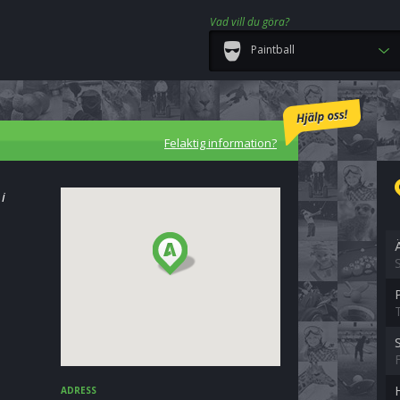
Vad vill du göra?
Paintball
Felaktig information?
i
ADRESS