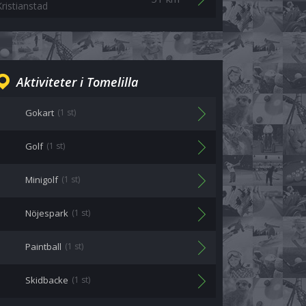
Kristianstad
Aktiviteter i Tomelilla
Gokart
(1 st)
Golf
(1 st)
Minigolf
(1 st)
Nöjespark
(1 st)
Paintball
(1 st)
Skidbacke
(1 st)