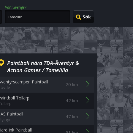
Var i Sverige?
Paintball nära TDA-Äventyr &
Action Games / Tomelilla
Äventyrscampen Paintball
20 km
Sövde
Paintboll Tollarp
42 km
Tollarp
SAS Paintball
47 km
Flyinge
Hard Ink Paintball
51 km