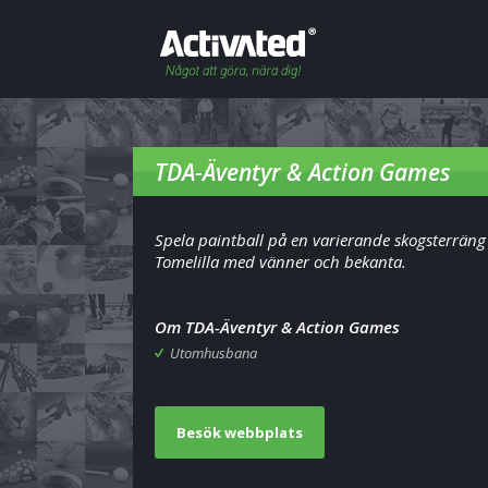
TDA-Äventyr & Action Games
Spela paintball på en varierande skogsterräng 
Tomelilla med vänner och bekanta.
Om TDA-Äventyr & Action Games
Utomhusbana
Besök webbplats