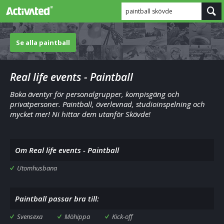
paintball skövde
Se alla paintball
Real life events - Paintball
Boka äventyr för personalgrupper, kompisgäng och
privatpersoner. Paintball, överlevnad, studioinspelning och
mycket mer! Ni hittar dem utanför Skövde!
Om Real life events - Paintball
Utomhusbana
Paintball passar bra till:
Svensexa
Möhippa
Kick-off