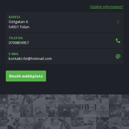
Felaktig information?
ADRESS
Götgatan 6
54931 Tidan
TELEFON
0709859957
E-MAIL
moc.liamtoh@elr.tkatnok
Besök webbplats