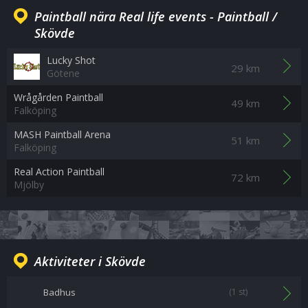
Paintball nära Real life events - Paintball /
Skövde
Lucky Shot
29 km
Götene
Wrågården Paintball
49 km
Falköping
MASH Paintball Arena
51 km
Falköping
Real Action Paintball
72 km
Mjölby
Aktiviteter i Skövde
Badhus
(1 st)