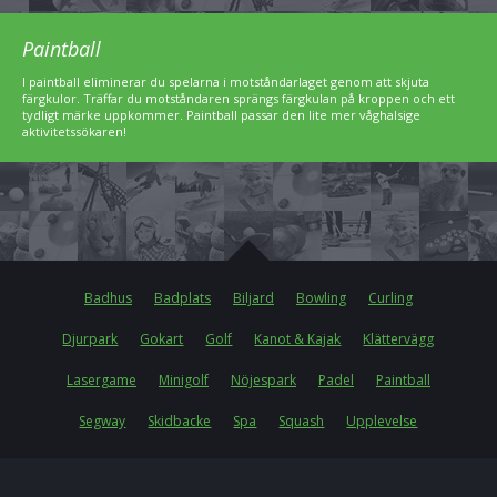
Paintball
I paintball eliminerar du spelarna i motståndarlaget genom att skjuta
färgkulor. Träffar du motståndaren sprängs färgkulan på kroppen och ett
tydligt märke uppkommer. Paintball passar den lite mer våghalsige
aktivitetssökaren!
Badhus
Badplats
Biljard
Bowling
Curling
Djurpark
Gokart
Golf
Kanot & Kajak
Klättervägg
Lasergame
Minigolf
Nöjespark
Padel
Paintball
Segway
Skidbacke
Spa
Squash
Upplevelse