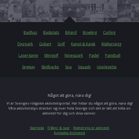
Badhus
Badplats
Biljard
Bowling
Curling
Djurpark
Gokart
Golf
Kanot & Kajak
Klättervägg
Lasergame
Minigolf
Nöjespark
Padel
Paintball
Segway
Skidbacke
Spa
Squash
Upplevelse
Något att göra, nära dig!
Vi är Sveriges roligaste aktivitetsportal. Här hittar du något att göra, nära dig!
Våra aktivitetstips sträcker sig över hela Sverige och det är lätt att hitta en
aktivitet för dig och dina vänner.
Startsida
Frågor & svar
Registrera er aktivitet
Kontakta Activated