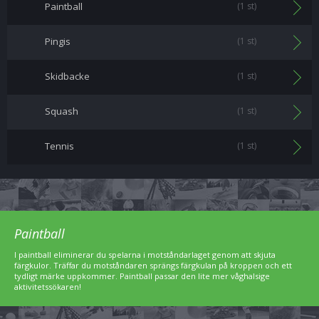
Paintball
(1 st)
Pingis
(1 st)
Skidbacke
(1 st)
Squash
(1 st)
Tennis
(1 st)
Paintball
I paintball eliminerar du spelarna i motståndarlaget genom att skjuta
färgkulor. Träffar du motståndaren sprängs färgkulan på kroppen och ett
tydligt märke uppkommer. Paintball passar den lite mer våghalsige
aktivitetssökaren!