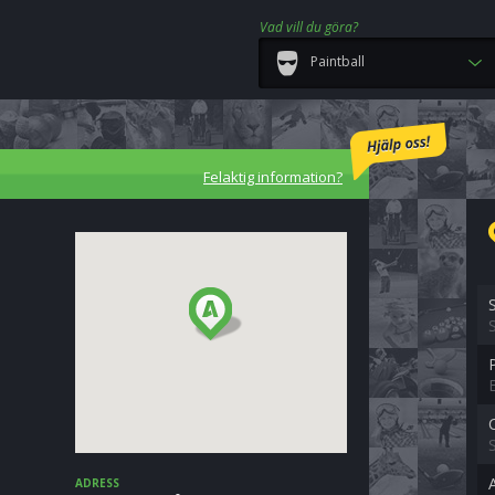
Vad vill du göra?
Paintball
Felaktig information?
S
ADRESS