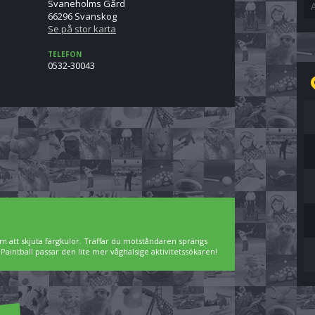
Svaneholms Gård
66296 Svanskog
Se på stor karta
TELEFON
0532-30043
m att skjuta färgkulor. Träffar du motståndaren sprängs
intball passar den lite mer våghalsige aktivitetssökaren!