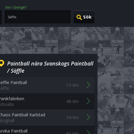
Var i Sverige?
Paintball nära Svanskogs Paintball
/ Säffle
effle Paintball
15 km
Säffle
Panikfabriken
48 km
Edsvalla
Chaos Paintball Karlstad
54 km
Skoghall
Arvika Paintball
61 km