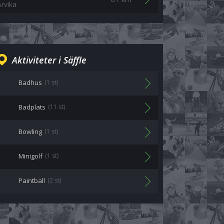
Arvika
Aktiviteter i Säffle
Badhus
(1 st)
Badplats
(11 st)
Bowling
(1 st)
Minigolf
(1 st)
Paintball
(2 st)