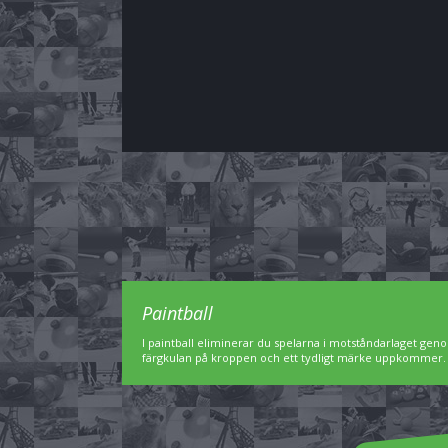
Paintball
I paintball eliminerar du spelarna i motståndarlaget geno
färgkulan på kroppen och ett tydligt märke uppkommer. Pa