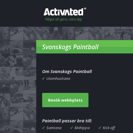
Svanskogs Paintball
Om Svanskogs Paintball
Utomhusbana
Besök webbplats
Paintball passar bra till:
Svensexa
Möhippa
Kick-off