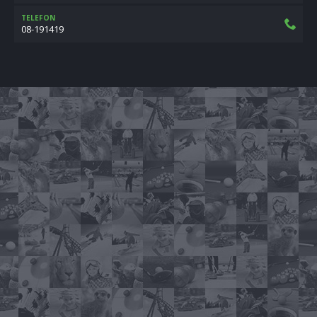
TELEFON
08-191419