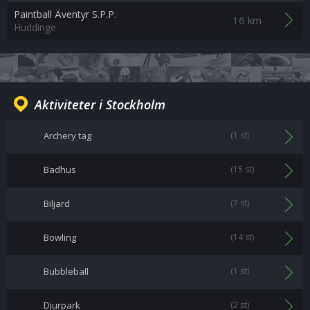
Paintball Äventyr S.P.P.
16 km
Huddinge
Aktiviteter i Stockholm
Archery tag
(1 st)
Badhus
(15 st)
Biljard
(7 st)
Bowling
(14 st)
Bubbleball
(1 st)
Djurpark
(2 st)