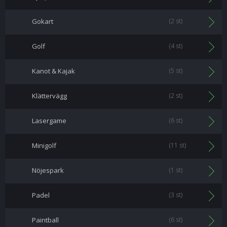
Gokart
(2 st)
Golf
(4 st)
Kanot & Kajak
(5 st)
Klättervägg
(2 st)
Lasergame
(6 st)
Minigolf
(11 st)
Nöjespark
(1 st)
Padel
(3 st)
Paintball
(6 st)