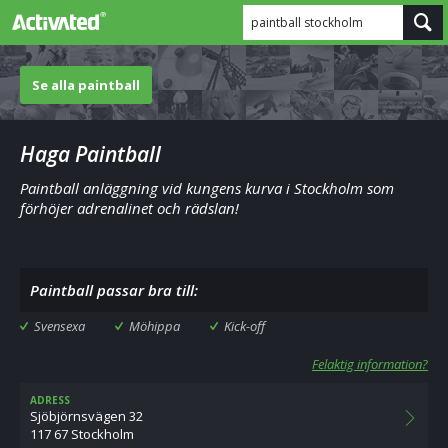
paintball stockholm
Se alla paintball
Haga Paintball
Paintball anläggning vid kungens kurva i Stockholm som
förhöjer adrenalinet och rädslan!
Paintball passar bra till:
Svensexa
Möhippa
Kick-off
Felaktig information?
ADRESS
Sjöbjörnsvägen 32
117 67 Stockholm