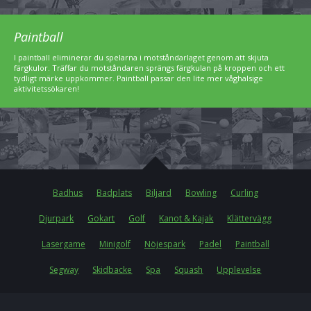
Paintball
I paintball eliminerar du spelarna i motståndarlaget genom att skjuta
färgkulor. Träffar du motståndaren sprängs färgkulan på kroppen och ett
tydligt märke uppkommer. Paintball passar den lite mer våghalsige
aktivitetssökaren!
Badhus
Badplats
Biljard
Bowling
Curling
Djurpark
Gokart
Golf
Kanot & Kajak
Klättervägg
Lasergame
Minigolf
Nöjespark
Padel
Paintball
Segway
Skidbacke
Spa
Squash
Upplevelse