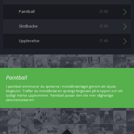
Paintball
(3 st)
Skidbacke
(3 st)
Upplevelse
(1 st)
Paintball
I paintball eliminerar du spelarna i motståndarlaget genom att skjuta
färgkulor. Träffar du motståndaren sprängs färgkulan på kroppen och ett
tydligt märke uppkommer. Paintball passar den lite mer våghalsige
aktivitetssökaren!