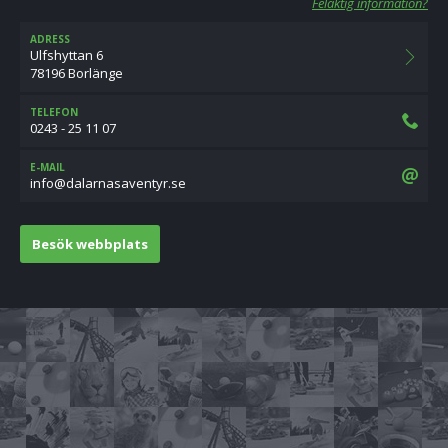
Felaktig information?
ADRESS
Ulfshyttan 6
78196 Borlänge
TELEFON
0243 - 25 11 07
E-MAIL
es.rytnevasanralad@ofni
Besök webbplats