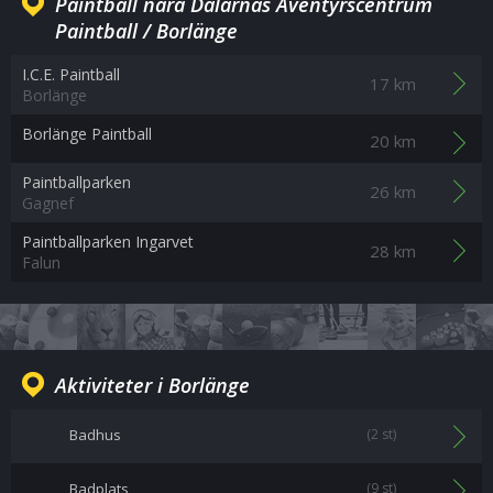
Paintball nära Dalarnas Äventyrscentrum
Paintball / Borlänge
I.C.E. Paintball
17 km
Borlänge
Borlänge Paintball
20 km
Paintballparken
26 km
Gagnef
Paintballparken Ingarvet
28 km
Falun
Aktiviteter i Borlänge
Badhus
(2 st)
Badplats
(9 st)