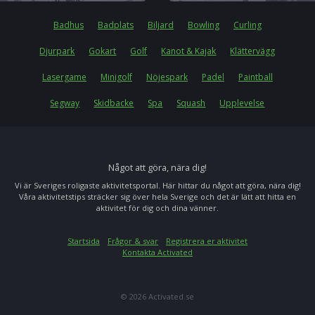
Badhus
Badplats
Biljard
Bowling
Curling
Djurpark
Gokart
Golf
Kanot & Kajak
Klättervägg
Lasergame
Minigolf
Nöjespark
Padel
Paintball
Segway
Skidbacke
Spa
Squash
Upplevelse
Något att göra, nära dig!
Vi är Sveriges roligaste aktivitetsportal. Här hittar du något att göra, nära dig!
Våra aktivitetstips sträcker sig över hela Sverige och det är lätt att hitta en
aktivitet för dig och dina vänner.
Startsida
Frågor & svar
Registrera er aktivitet
Kontakta Activated
© 2026 Activated.se