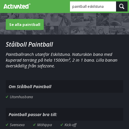
paintball eskilstuna
Se alla paintball
Stålboll Paintball
Paintballranch utanför Eskilstuna. Naturskön bana med
kuperad terräng på hela 15000m², 2 in 1 bana. Lilla banan
överskådlig från safezone.
Om Stålboll Paintball
Utomhusbana
Paintball passar bra till:
Svensexa
Möhippa
Kick-off