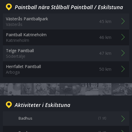
Paintball nära Stålboll Paintball / Eskilstuna
Västerås Paintballpark
45 km
Västerås
Paintball Katrineholm
46 km
Katrineholm
Telge Paintball
47 km
Södertälje
Herrfallet Paintball
50 km
Arboga
Aktiviteter i Eskilstuna
Badhus
(1 st)