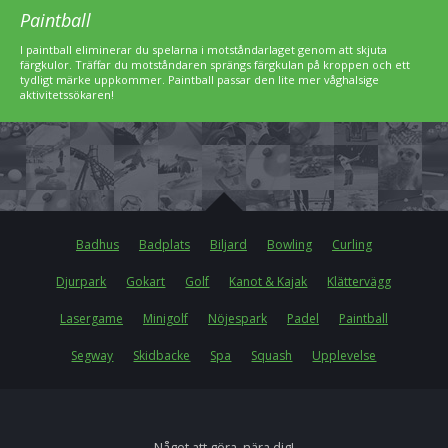
Paintball
I paintball eliminerar du spelarna i motståndarlaget genom att skjuta
färgkulor. Träffar du motståndaren sprängs färgkulan på kroppen och ett
tydligt märke uppkommer. Paintball passar den lite mer våghalsige
aktivitetssökaren!
Badhus
Badplats
Biljard
Bowling
Curling
Djurpark
Gokart
Golf
Kanot & Kajak
Klättervägg
Lasergame
Minigolf
Nöjespark
Padel
Paintball
Segway
Skidbacke
Spa
Squash
Upplevelse
Något att göra, nära dig!