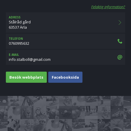
Felaktig information?
ADRESS
Stålråd gård
63537 Ärla
TELEFON
0760995632
E-MAIL
moc.liamg@lloblats.ofni
Besök webbplats
Facebooksida