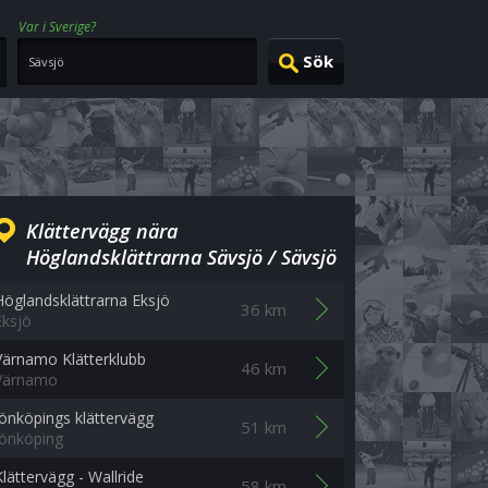
Var i Sverige?
Klättervägg nära
Höglandsklättrarna Sävsjö / Sävsjö
Höglandsklättrarna Eksjö
36 km
Eksjö
Värnamo Klätterklubb
46 km
Värnamo
Jönköpings klättervägg
51 km
Jönköping
Klättervägg - Wallride
58 km