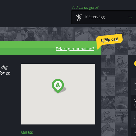
Vad vill du göra?
Klättervägg
Felaktig information?
 dig
för en
ADRESS