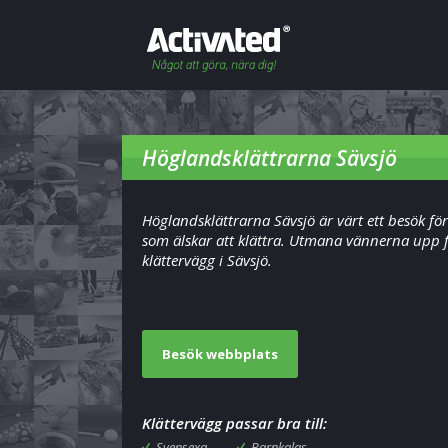
Höglandsklättrarna Sävsjö
Höglandsklättrarna Sävsjö är värt ett besök för
som älskar att klättra. Utmana vännerna upp 
klättervägg i Sävsjö.
Besök webbplats
Klättervägg passar bra till:
Svensexa
Barnkalas