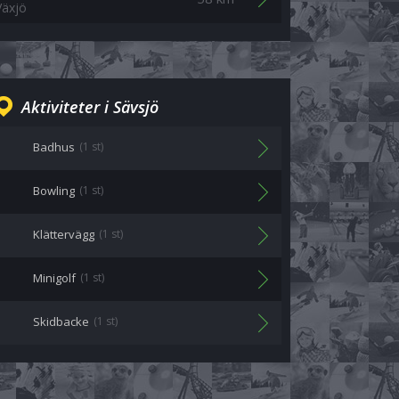
Växjö
Aktiviteter i Sävsjö
Badhus
(1 st)
Bowling
(1 st)
Klättervägg
(1 st)
Minigolf
(1 st)
Skidbacke
(1 st)