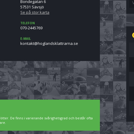
Bondegatan 6
57531 Sävsjö
Se på stor karta
TELEFON
070-2445769
E-MAIL
es.anrarttalksdnalgoh@tkatnok
ötter. De finns i varierande svårighetsgrad och består ofta
are.