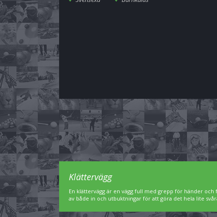
Klättervägg
En klättervägg är en vägg full med grepp för händer och f
av både in och utbuktningar för att göra det hela lite svår