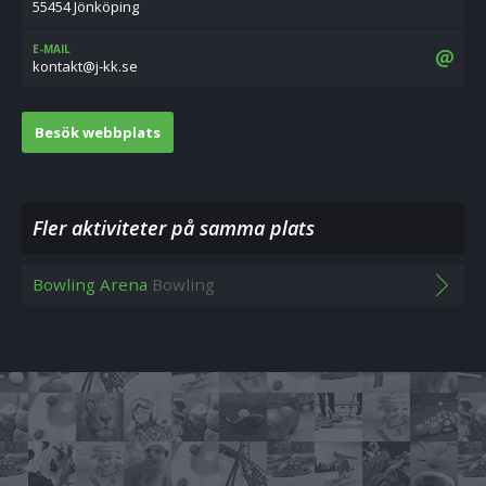
55454 Jönköping
E-MAIL
es.kk-j@tkatnok
Besök webbplats
Fler aktiviteter på samma plats
Bowling Arena
Bowling