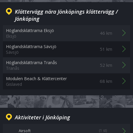
Klättervägg nära Jönköpings klättervägg /
Jönköping
Höglandsklättrarna Eksjö
46 km
Eksjö
Höglandsklättrarna Sävsjö
51 km
Sävsjö
Höglandsklättrarna Tranås
52 km
Tranås
Modulen Beach & Klättercenter
68 km
Gislaved
Aktiviteter i Jönköping
Airsoft
(1 st)