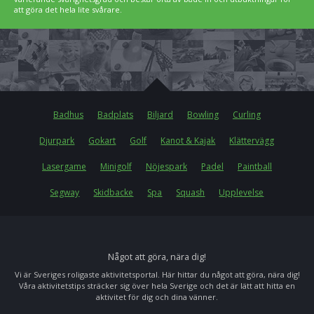
att göra det hela lite svårare.
Badhus
Badplats
Biljard
Bowling
Curling
Djurpark
Gokart
Golf
Kanot & Kajak
Klättervägg
Lasergame
Minigolf
Nöjespark
Padel
Paintball
Segway
Skidbacke
Spa
Squash
Upplevelse
Något att göra, nära dig!
Vi är Sveriges roligaste aktivitetsportal. Här hittar du något att göra, nära dig!
Våra aktivitetstips sträcker sig över hela Sverige och det är lätt att hitta en
aktivitet för dig och dina vänner.