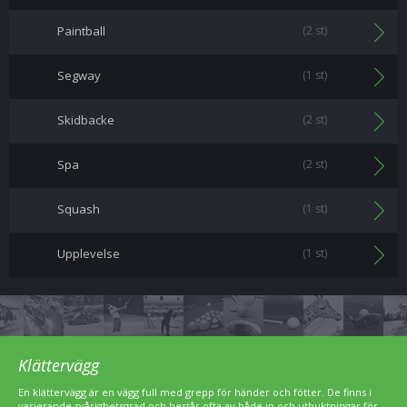
Paintball
(2 st)
Segway
(1 st)
Skidbacke
(2 st)
Spa
(2 st)
Squash
(1 st)
Upplevelse
(1 st)
Klättervägg
En klättervägg är en vägg full med grepp för händer och fötter. De finns i
varierande svårighetsgrad och består ofta av både in och utbuktningar för