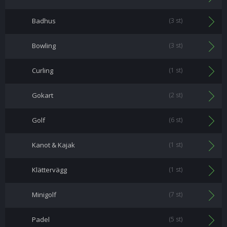
Badhus
(3 st)
Bowling
(3 st)
Curling
(1 st)
Gokart
(2 st)
Golf
(6 st)
Kanot & Kajak
(1 st)
Klättervägg
(1 st)
Minigolf
(7 st)
Padel
(5 st)