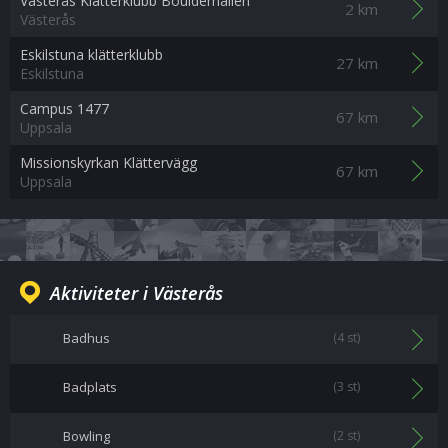
Västerås Klätterklubb Boulderhallen
2 km
Västerås
Eskilstuna klätterklubb
27 km
Eskilstuna
Campus 1477
67 km
Uppsala
Missionskyrkan Klättervägg
67 km
Uppsala
Aktiviteter i Västerås
Badhus
(4 st)
Badplats
(3 st)
Bowling
(2 st)