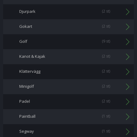
Djurpark
(2 st)
Gokart
(2 st)
Golf
(9 st)
Kanot & Kajak
(2 st)
Klättervägg
(2 st)
Minigolf
(2 st)
Padel
(2 st)
Paintball
(1 st)
Segway
(1 st)