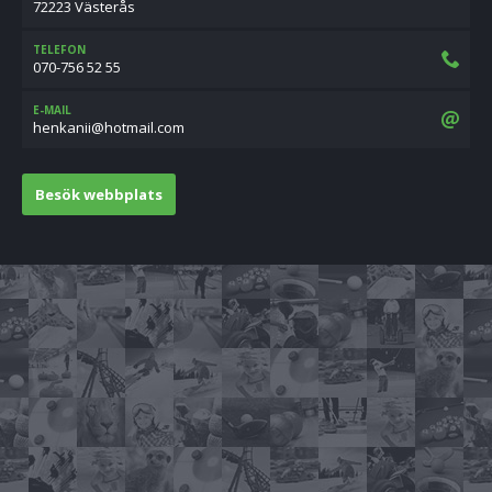
72223 Västerås
TELEFON
070-756 52 55
E-MAIL
moc.liamtoh@iinakneh
Besök webbplats