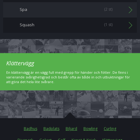
Spa
(2 st)
Squash
(1 st)
Klättervägg
En klättervägg är en vägg full med grepp för händer och fötter. De finns i
varierande svårighetsgrad och består ofta av både in och utbuktningar för
att göra det hela lite svårare.
Badhus
Badplats
Biljard
Bowling
Curling