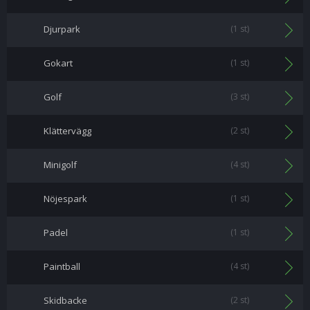
Djurpark
(1 st)
Gokart
(1 st)
Golf
(3 st)
Klättervägg
(2 st)
Minigolf
(4 st)
Nöjespark
(1 st)
Padel
(1 st)
Paintball
(4 st)
Skidbacke
(2 st)