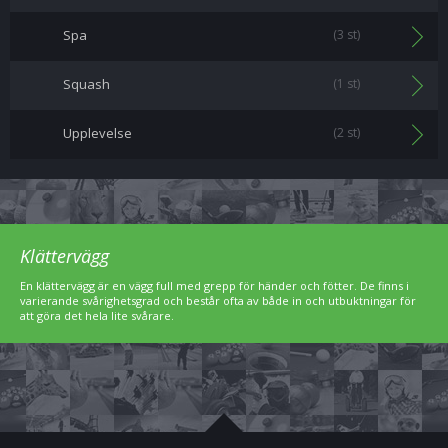
Spa
(3 st)
Squash
(1 st)
Upplevelse
(2 st)
Klättervägg
En klättervägg är en vägg full med grepp för händer och fötter. De finns i
varierande svårighetsgrad och består ofta av både in och utbuktningar för
att göra det hela lite svårare.