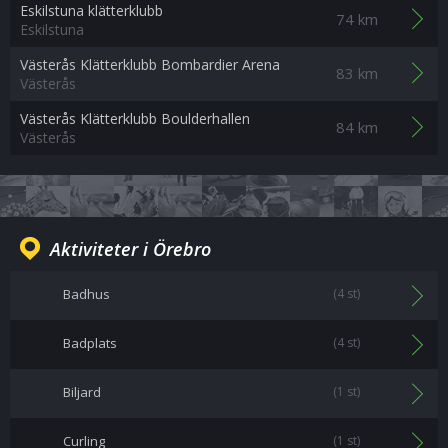
Eskilstuna klätterklubb
74 km
Eskilstuna
Västerås Klätterklubb Bombardier Arena
83 km
Västerås
Västerås Klätterklubb Boulderhallen
84 km
Västerås
Aktiviteter i Örebro
Badhus
(4 st)
Badplats
(4 st)
Biljard
(1 st)
Curling
(1 st)