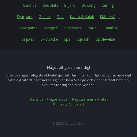
Badhus
Badplats
Biljard
Bowling
Curling
Djurpark
Gokart
Golf
Kanot & Kajak
Klättervägg
Lasergame
Minigolf
Nöjespark
Padel
Paintball
Segway
Skidbacke
Spa
Squash
Upplevelse
Något att göra, nära dig!
Vi är Sveriges roligaste aktivitetsportal. Här hittar du något att göra, nära dig!
Våra aktivitetstips sträcker sig över hela Sverige och det är lätt att hitta en
aktivitet för dig och dina vänner.
Startsida
Frågor & svar
Registrera er aktivitet
Kontakta Activated
© 2026 Activated.se