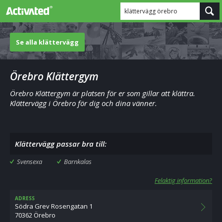
klättervägg örebro
Se alla klättervägg
Örebro Klättergym
Örebro Klättergym är platsen för er som gillar att klättra.
Klättervägg i Örebro för dig och dina vänner.
Klättervägg passar bra till:
Svensexa
Barnkalas
Felaktig information?
ADRESS
Södra Grev Rosengatan 1
70362 Örebro