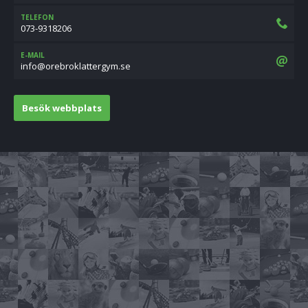
TELEFON
073-9318206
E-MAIL
es.mygrettalkorbero@ofni
Besök webbplats