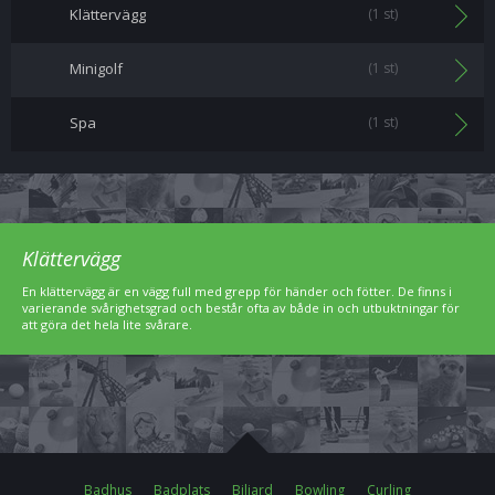
Klättervägg
(1 st)
Minigolf
(1 st)
Spa
(1 st)
Klättervägg
En klättervägg är en vägg full med grepp för händer och fötter. De finns i
varierande svårighetsgrad och består ofta av både in och utbuktningar för
att göra det hela lite svårare.
Badhus
Badplats
Biljard
Bowling
Curling