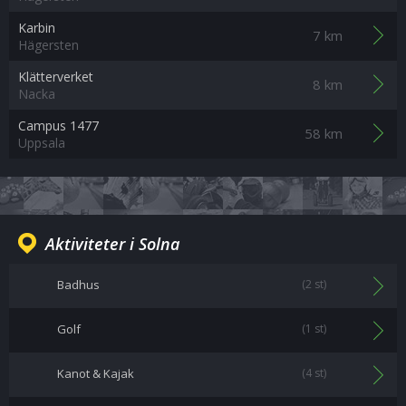
Karbin
7 km
Hägersten
Klätterverket
8 km
Nacka
Campus 1477
58 km
Uppsala
Aktiviteter i Solna
Badhus
(2 st)
Golf
(1 st)
Kanot & Kajak
(4 st)