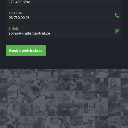
171 48 Solna
TELEFON
08-730 00 93
E-MAIL
es.tertnecrettalk@anlos
Besök webbplats