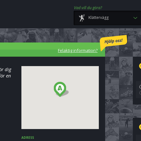
Vad vill du göra?
Klättervägg
Felaktig information?
ör dig
för en
ADRESS