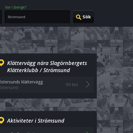
Var i Sverige?
Klättervägg nära Slagörnbergets
Klätterklubb / Strömsund
Östersunds klättervägg
90 km
Östersund
Aktiviteter i Strömsund