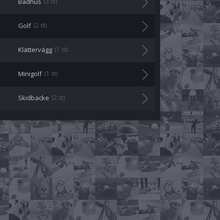
Badhus
(3 st)
Golf
(2 st)
Klättervägg
(1 st)
Minigolf
(1 st)
Skidbacke
(2 st)