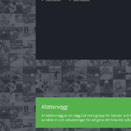
Klättervägg
En klättervägg är en vägg full med grepp för händer och f
av både in och utbuktningar för att göra det hela lite svår