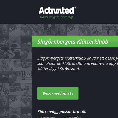
Slagörnbergets Klätterklubb
Slagörnbergets Klätterklubb är värt ett besök f
som älskar att klättra. Utmana vännerna upp 
klättervägg i Strömsund.
Besök webbplats
Klättervägg passar bra till:
Svensexa
Barnkalas