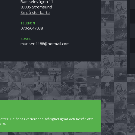
Ramselevägen 11
83335 Strömsund
Se på stor karta
TELEFON
070-5647038
E-MAIL
moc.liamtoh@8811nesnum
ötter. De finns i varierande svårighetsgrad och består ofta
are.