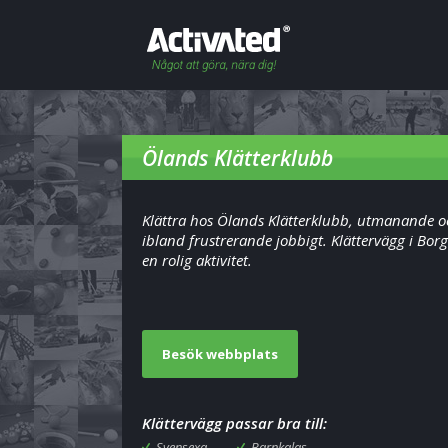
Ölands Klätterklubb
Klättra hos Ölands Klätterklubb, utmanande 
ibland frustrerande jobbigt. Klättervägg i Bor
en rolig aktivitet.
Besök webbplats
Klättervägg passar bra till:
Svensexa
Barnkalas