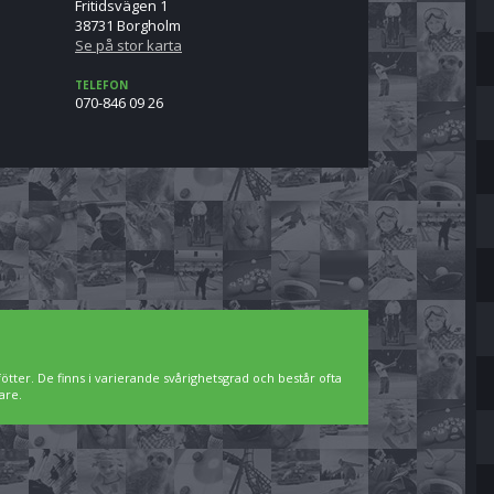
Fritidsvägen 1
38731 Borgholm
Se på stor karta
TELEFON
070-846 09 26
ötter. De finns i varierande svårighetsgrad och består ofta
are.