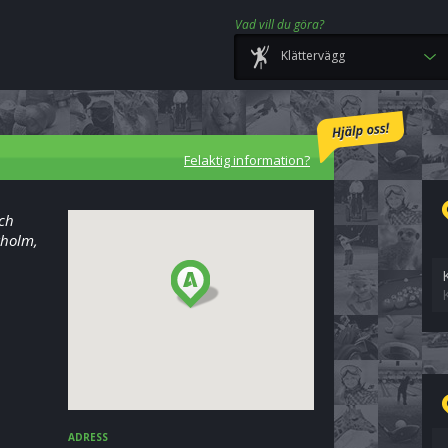
Vad vill du göra?
Klättervägg
Felaktig information?
och
gholm,
ADRESS