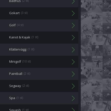
Badhus
(2 st)
Gokart
(3 st)
Golf
(4 st)
Kanot & Kajak
(1 st)
Klättervägg
(1 st)
Minigolf
(10 st)
Paintball
(2 st)
Segway
(2 st)
Spa
(1 st)
Squash
(1 st)