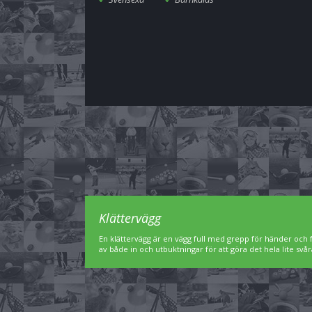
Klättervägg
En klättervägg är en vägg full med grepp för händer och f
av både in och utbuktningar för att göra det hela lite svår