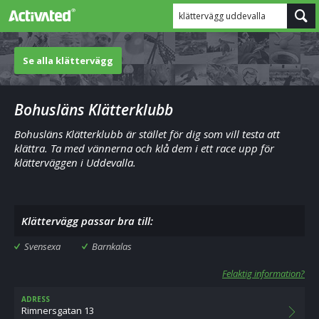
klättervägg uddevalla
Se alla klättervägg
Bohusläns Klätterklubb
Bohusläns Klätterklubb är stället för dig som vill testa att
klättra. Ta med vännerna och klå dem i ett race upp för
klätterväggen i Uddevalla.
Klättervägg passar bra till:
Svensexa
Barnkalas
Felaktig information?
ADRESS
Rimnersgatan 13