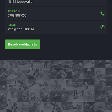
45152 Uddevalla
TELEFON
0703 888 055
E-MAIL
es.kksuhob@ofni
Besök webbplats