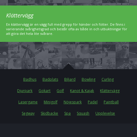
Klättervägg
En klättervägg är en vägg full med grepp för händer och fötter. De finns i
varierande svårighetsgrad och består ofta av både in och utbuktningar för
att göra det hela lite svårare.
Badhus
Badplats
Biljard
Bowling
Curling
Djurpark
Gokart
Golf
Kanot & Kajak
Klättervägg
Lasergame
Minigolf
Nöjespark
Padel
Paintball
Segway
Skidbacke
Spa
Squash
Upplevelse