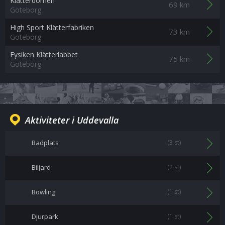
Klätterdomen
69 km
Göteborg
High Sport Klätterfabriken
73 km
Göteborg
Fysiken Klätterlabbet
75 km
Göteborg
Aktiviteter i Uddevalla
Badplats
(3 st)
Biljard
(2 st)
Bowling
(1 st)
Djurpark
(1 st)