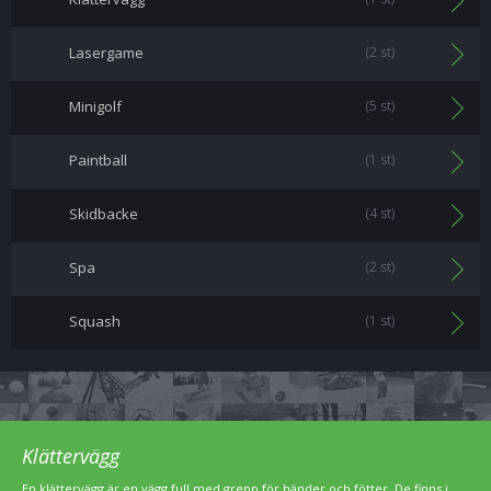
Lasergame
(2 st)
Minigolf
(5 st)
Paintball
(1 st)
Skidbacke
(4 st)
Spa
(2 st)
Squash
(1 st)
Klättervägg
En klättervägg är en vägg full med grepp för händer och fötter. De finns i