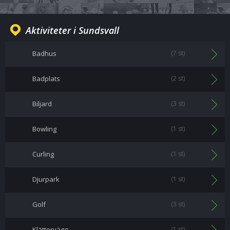
Aktiviteter i Sundsvall
Badhus
(7 st)
Badplats
(2 st)
Biljard
(3 st)
Bowling
(1 st)
Curling
(1 st)
Djurpark
(1 st)
Golf
(3 st)
Klättervägg
(1 st)