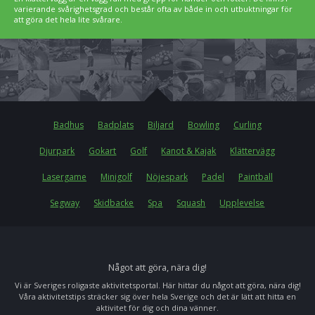
varierande svårighetsgrad och består ofta av både in och utbuktningar för
att göra det hela lite svårare.
Badhus
Badplats
Biljard
Bowling
Curling
Djurpark
Gokart
Golf
Kanot & Kajak
Klättervägg
Lasergame
Minigolf
Nöjespark
Padel
Paintball
Segway
Skidbacke
Spa
Squash
Upplevelse
Något att göra, nära dig!
Vi är Sveriges roligaste aktivitetsportal. Här hittar du något att göra, nära dig!
Våra aktivitetstips sträcker sig över hela Sverige och det är lätt att hitta en
aktivitet för dig och dina vänner.