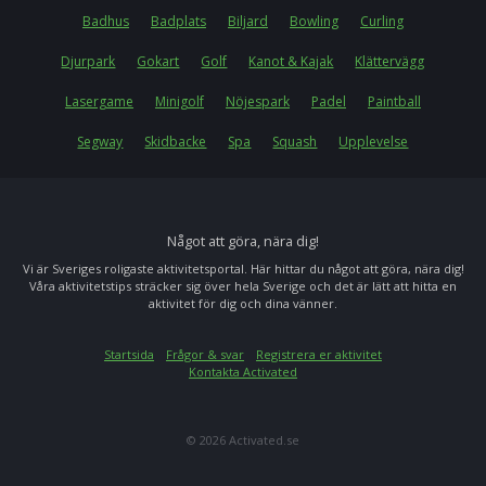
Badhus
Badplats
Biljard
Bowling
Curling
Djurpark
Gokart
Golf
Kanot & Kajak
Klättervägg
Lasergame
Minigolf
Nöjespark
Padel
Paintball
Segway
Skidbacke
Spa
Squash
Upplevelse
Något att göra, nära dig!
Vi är Sveriges roligaste aktivitetsportal. Här hittar du något att göra, nära dig!
Våra aktivitetstips sträcker sig över hela Sverige och det är lätt att hitta en
aktivitet för dig och dina vänner.
Startsida
Frågor & svar
Registrera er aktivitet
Kontakta Activated
© 2026 Activated.se