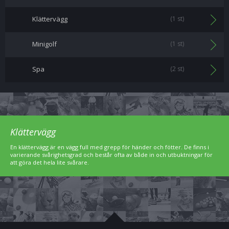
Klättervägg
(1 st)
Minigolf
(1 st)
Spa
(2 st)
Klättervägg
En klättervägg är en vägg full med grepp för händer och fötter. De finns i
varierande svårighetsgrad och består ofta av både in och utbuktningar för
att göra det hela lite svårare.