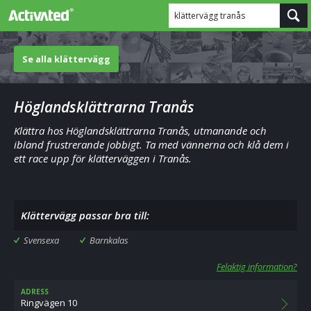
klättervägg tranås
Se alla klättervägg
Höglandsklättrarna Tranås
Klättra hos Höglandsklättrarna Tranås, utmanande och
ibland frustrerande jobbigt. Ta med vännerna och klå dem i
ett race upp för klätterväggen i Tranås.
Klättervägg passar bra till:
Svensexa
Barnkalas
Felaktig information?
ADRESS
Ringvägen 10