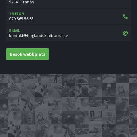
57341 Tranås
TELEFON
070-565 56 65
E-MAIL
es.anrarttalksdnalgoh@tkatnok
Besök webbplats