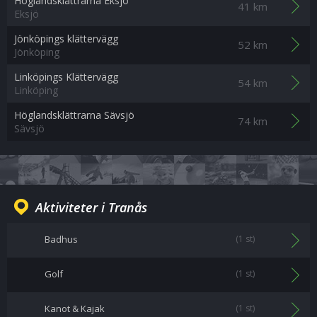
Höglandsklättrarna Eksjö
41 km
Eksjö
Jönköpings klättervägg
52 km
Jönköping
Linköpings Klättervägg
54 km
Linköping
Höglandsklättrarna Sävsjö
74 km
Sävsjö
Aktiviteter i Tranås
Badhus
(1 st)
Golf
(1 st)
Kanot & Kajak
(1 st)