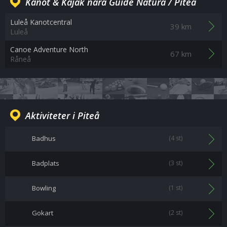
Kanot & Kajak nära Guide Natura / Piteå
Luleå Kanotcentral
39 km
Luleå
Canoe Adventure North
67 km
Råneå
Aktiviteter i Piteå
Badhus
(4 st)
Badplats
(3 st)
Bowling
(1 st)
Gokart
(2 st)