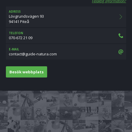
Felaktig information?
ADRESS
Lövgrundsvägen 93
94141 Piteå
TELEFON
070-672 21 09
E-MAIL
moc.arutan-ediug@tcatnoc
Besök webbplats