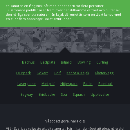
En kanot är en långsmal båt med öppet däck för flera personer.
Tillsammans paddlar ni er fram över det stillsamma vattnet och njuter av
den härliga svenska naturen. En kajak däremot är som en täckt kanot med
en eller flera öppningar, kallat sittbrunnar.
Badhus
Badplats
Biljard
Bowling
Curling
Djurpark
Gokart
Golf
Kanot & Kajak
Klättervägg
Lasergame
Minigolf
Nöjespark
Padel
Paintball
Segway
Skidbacke
Spa
Squash
Upplevelse
Något att göra, nära dig!
Vi är Sveriges roligaste aktivitetsportal. Här hittar du något att göra, nära dig!