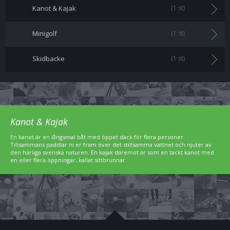
Kanot & Kajak
(1 st)
Minigolf
(1 st)
Skidbacke
(1 st)
Kanot & Kajak
En kanot är en långsmal båt med öppet däck för flera personer.
Tillsammans paddlar ni er fram över det stillsamma vattnet och njuter av
den härliga svenska naturen. En kajak däremot är som en täckt kanot med
en eller flera öppningar, kallat sittbrunnar.