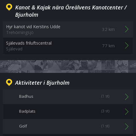
Kanot & Kajak nära Öreälvens Kanotcenter /
Bjurholm
Hyr kanot vid Kerstins Udde
32 km
Trehörningsjö
Själevads friluftscentral
77 km
Själevad
Aktiviteter i Bjurholm
Badhus
(1 st)
Badplats
(3 st)
Golf
(1 st)