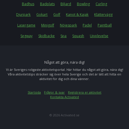
Badhus
Badplats
Biljard
Bowling
Curling
Djurpark
Gokart
Golf
Kanot & Kajak
Klättervägg
Lasergame
Minigolf
Nöjespark
Padel
Paintball
Segway
Skidbacke
Spa
Squash
Upplevelse
Något att göra, nära dig!
Vi är Sveriges roligaste aktivitetsportal. Här hittar du något att göra, nära dig!
Våra aktivitetstips sträcker sig över hela Sverige och det är lätt att hitta en
aktivitet för dig och dina vänner.
Startsida
Frågor & svar
Registrera er aktivitet
Kontakta Activated
© 2026 Activated.se