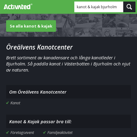
kanot & kajak bjurholm
Se alla kanot & kajak
Öreälvens Kanotcenter
Brett sortiment av kanadensare och långa kanotleder i
Bjurholm. Så paddla kanot i Västerbotten i Bjurholm och njut
av naturen.
Om Öreälvens Kanotcenter
Kanot
Kanot & Kajak passar bra till:
Företagsevent
Familjeaktivitet