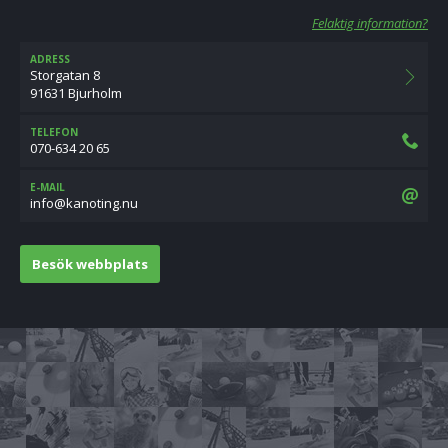
Felaktig information?
ADRESS
Storgatan 8
91631 Bjurholm
TELEFON
070-634 20 65
E-MAIL
un.gnitonak@ofni
Besök webbplats