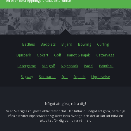
en eller flera öppningar, kallat sittbrunnar.
Badhus
Badplats
Biljard
Bowling
Curling
Djurpark
Gokart
Golf
Kanot & Kajak
Klättervägg
Lasergame
Minigolf
Nöjespark
Padel
Paintball
Segway
Skidbacke
Spa
Squash
Upplevelse
Något att göra, nära dig!
Vi är Sveriges roligaste aktivitetsportal. Här hittar du något att göra, nära dig!
Våra aktivitetstips sträcker sig över hela Sverige och det är lätt att hitta en
aktivitet för dig och dina vänner.