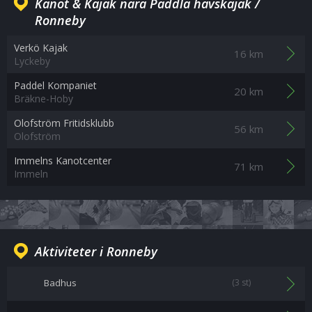
Kanot & Kajak nära Paddla havskajak /
Ronneby
Verkö Kajak
16 km
Lyckeby
Paddel Kompaniet
20 km
Bräkne-Hoby
Olofström Fritidsklubb
56 km
Olofström
Immelns Kanotcenter
71 km
Immeln
Aktiviteter i Ronneby
Badhus
(3 st)