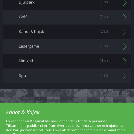
Djurpark
(1 st)
Golf
(2 st)
Kanot & Kajak
(2 st)
Lasergame
(1 st)
Minigolf
(4 st)
Spa
(1 st)
Kanot & Kajak
En kanot är en långsmal båt med öppet däck för flera personer.
Tillsammans paddlar ni er fram över det stillsamma vattnet och njuter av
den härliga svenska naturen. En kajak däremot är som en täckt kanot med