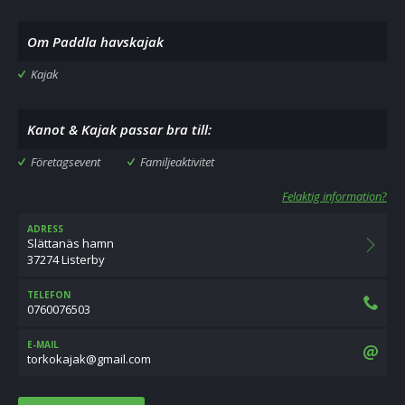
Om Paddla havskajak
Kajak
Kanot & Kajak passar bra till:
Företagsevent
Familjeaktivitet
Felaktig information?
ADRESS
Slättanäs hamn
37274 Listerby
TELEFON
0760076503
E-MAIL
moc.liamg@kajakokrot