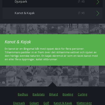
Djurpark
(1 st)
Kanot & Kajak
(1 st)
Kanot & Kajak
En kanot är en långsmal båt med öppet däck för flera personer.
Tillsammans paddlar ni er fram över det stillsamma vattnet och njuter av
den härliga svenska naturen. En kajak däremot är som en täckt kanot med
en eller flera öppningar, kallat sittbrunnar.
Badhus
Badplats
Biljard
Bowling
Curling
Djurpark
Gokart
Golf
Kanot & Kajak
Klättervägg