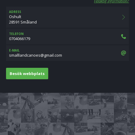
Felaktig information?
ADRESS
Oshult
28591 Småland
TELEFON
0704066179
E-MAIL
moc.liamg@seonacdnalllams
Besök webbplats