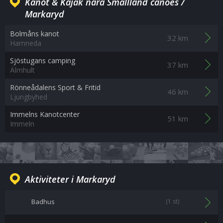
Kanot & Kajak nära Smallland canoes /
Markaryd
Bolmåns kanot
32 km
Hamneda
Sjöstugans camping
37 km
Älmhult
Rönneådalens Sport & Fritid
46 km
Ljungbyhed
Immelns Kanotcenter
51 km
Immeln
Aktiviteter i Markaryd
Badhus
(1 st)