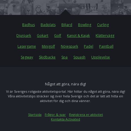
Badhus
Badplats
Biljard
Bowling
Curling
Djurpark
Gokart
Golf
Kanot & Kajak
Klättervägg
Lasergame
Minigolf
Nöjespark
Padel
Paintball
Segway
Skidbacke
Spa
Squash
Upplevelse
Något att göra, nära dig!
Vi är Sveriges roligaste aktivitetsportal. Här hittar du något att göra, nära dig!
Våra aktivitetstips sträcker sig över hela Sverige och det är lätt att hitta en
aktivitet för dig och dina vänner.
Startsida
Frågor & svar
Registrera er aktivitet
Kontakta Activated