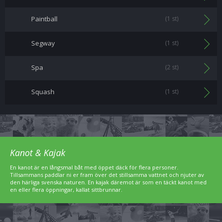
Paintball
(1 st)
Segway
(1 st)
Spa
(2 st)
Squash
(1 st)
Kanot & Kajak
En kanot är en långsmal båt med öppet däck för flera personer.
Tillsammans paddlar ni er fram över det stillsamma vattnet och njuter av
den härliga svenska naturen. En kajak däremot är som en täckt kanot med
en eller flera öppningar, kallat sittbrunnar.