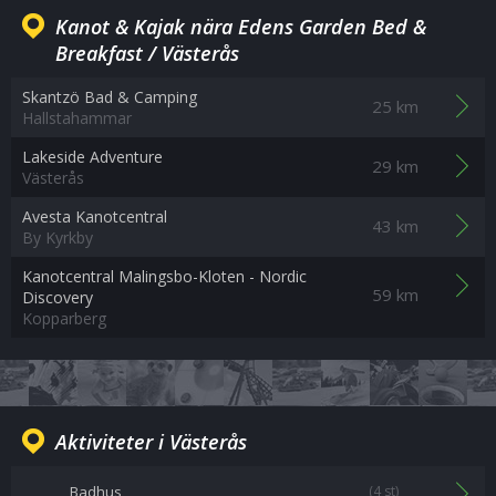
Kanot & Kajak nära Edens Garden Bed &
Breakfast / Västerås
Skantzö Bad & Camping
25 km
Hallstahammar
Lakeside Adventure
29 km
Västerås
Avesta Kanotcentral
43 km
By Kyrkby
Kanotcentral Malingsbo-Kloten - Nordic
59 km
Discovery
Kopparberg
Aktiviteter i Västerås
Badhus
(4 st)