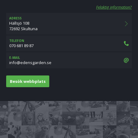
Felaktig information?
ADRESS
Hällsjö 108
72692 Skultuna
TELEFON
070 681 89 87
E-MAIL
es.nedragsnede@ofni
Besök webbplats