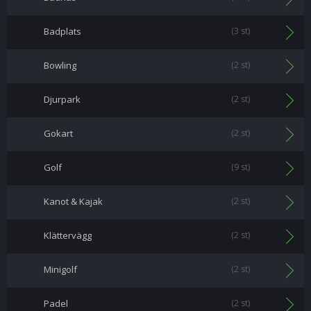
Badplats
(3 st)
Bowling
(2 st)
Djurpark
(2 st)
Gokart
(2 st)
Golf
(9 st)
Kanot & Kajak
(2 st)
Klättervägg
(2 st)
Minigolf
(2 st)
Padel
(2 st)