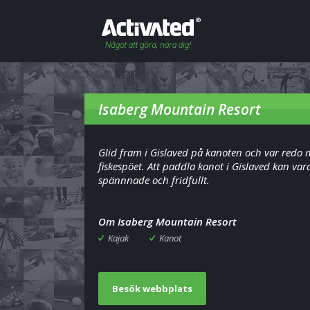
Isaberg Mountain Resort
Glid fram i Gislaved på kanoten och var redo
fiskespöet. Att paddla kanot i Gislaved kan va
spännnade och fridfullt.
Om Isaberg Mountain Resort
Kajak
Kanot
Besök webbplats