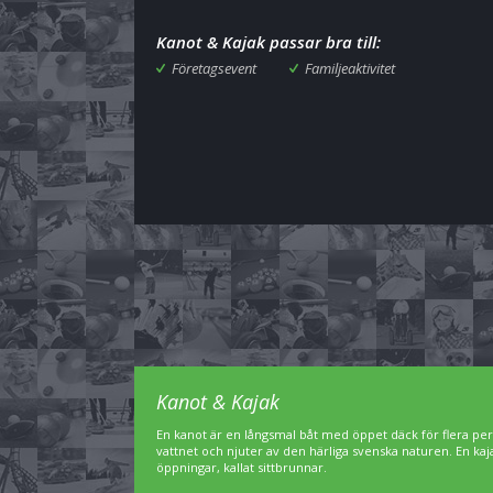
Kanot & Kajak passar bra till:
Företagsevent
Familjeaktivitet
Kanot & Kajak
En kanot är en långsmal båt med öppet däck för flera pe
vattnet och njuter av den härliga svenska naturen. En ka
öppningar, kallat sittbrunnar.