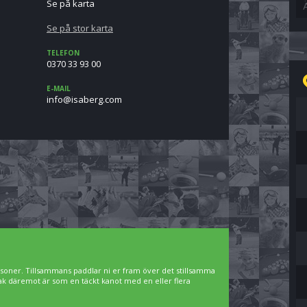
Se på karta
Se på stor karta
TELEFON
0370 33 93 00
E-MAIL
moc.grebasi@ofni
rsoner. Tillsammans paddlar ni er fram över det stillsamma
jak däremot är som en täckt kanot med en eller flera