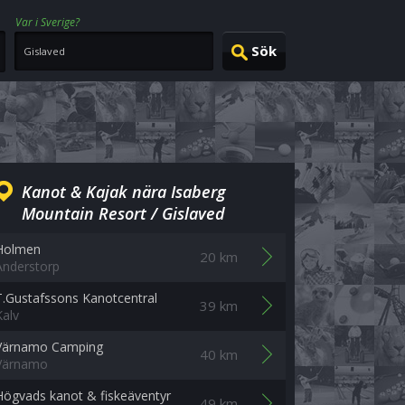
Var i Sverige?
Kanot & Kajak nära Isaberg
Mountain Resort / Gislaved
Holmen
20 km
Anderstorp
T.Gustafssons Kanotcentral
39 km
Kalv
Värnamo Camping
40 km
Värnamo
Högvads kanot & fiskeäventyr
49 km