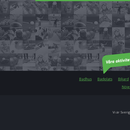
Badhus
Badplats
Biljard
Nöje
Vi är Sverig