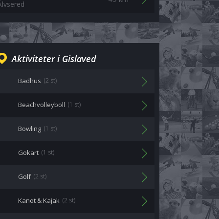
Älvsered
Aktiviteter i Gislaved
Badhus
(2 st)
Beachvolleyboll
(1 st)
Bowling
(1 st)
Gokart
(1 st)
Golf
(2 st)
Kanot & Kajak
(2 st)