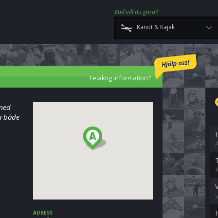
Vad vill du göra?
Kanot & Kajak
Felaktig information?
 med
ra både
ADRESS