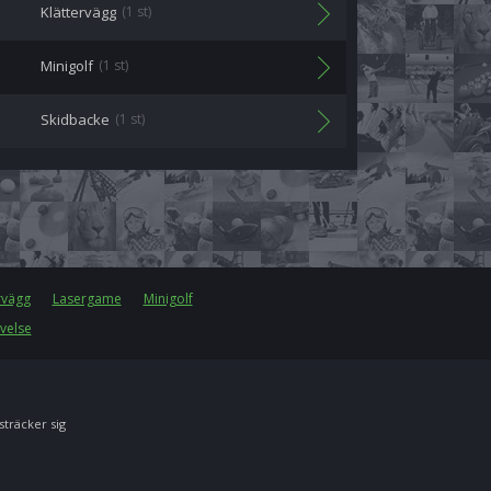
Klättervägg
(1 st)
Minigolf
(1 st)
Skidbacke
(1 st)
rvägg
Lasergame
Minigolf
velse
 sträcker sig