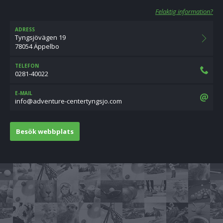
Felaktig information?
ADRESS
Tyngsjövägen 19
78054 Äppelbo
TELEFON
0281-40022
E-MAIL
moc.ojsgnytretnec-erutnevda@ofni
Besök webbplats