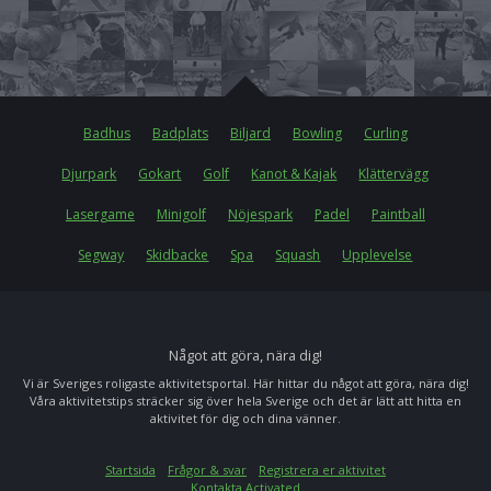
Badhus
Badplats
Biljard
Bowling
Curling
Djurpark
Gokart
Golf
Kanot & Kajak
Klättervägg
Lasergame
Minigolf
Nöjespark
Padel
Paintball
Segway
Skidbacke
Spa
Squash
Upplevelse
Något att göra, nära dig!
Vi är Sveriges roligaste aktivitetsportal. Här hittar du något att göra, nära dig!
Våra aktivitetstips sträcker sig över hela Sverige och det är lätt att hitta en
aktivitet för dig och dina vänner.
Startsida
Frågor & svar
Registrera er aktivitet
Kontakta Activated