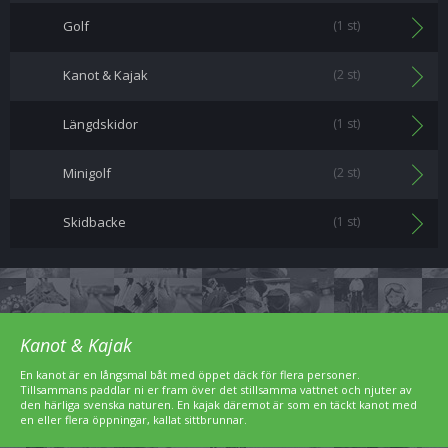
Golf
(1 st)
Kanot & Kajak
(2 st)
Längdskidor
(1 st)
Minigolf
(2 st)
Skidbacke
(1 st)
Kanot & Kajak
En kanot är en långsmal båt med öppet däck för flera personer.
Tillsammans paddlar ni er fram över det stillsamma vattnet och njuter av
den härliga svenska naturen. En kajak däremot är som en täckt kanot med
en eller flera öppningar, kallat sittbrunnar.