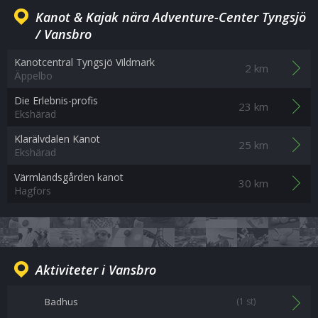
Kanot & Kajak nära Adventure-Center Tyngsjö
/ Vansbro
Kanotcentral Tyngsjö Vildmark
2 km
Äppelbo
Die Erlebnis-profis
23 km
Ekshärad
Klarälvdalen Kanot
25 km
Ekshärad
Värmlandsgården kanot
30 km
Hagfors
Aktiviteter i Vansbro
Badhus
(1 st)