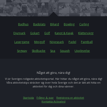
Badhus
Badplats
Biljard
Bowling
Curling
Djurpark
Gokart
Golf
Kanot & Kajak
Klättervägg
Lasergame
Minigolf
Nöjespark
Padel
Paintball
Segway
Skidbacke
Spa
Squash
Upplevelse
Något att göra, nära dig!
Vi är Sveriges roligaste aktivitetsportal. Här hittar du något att göra, nära dig!
Våra aktivitetstips sträcker sig över hela Sverige och det är lätt att hitta en
aktivitet för dig och dina vänner.
Startsida
Frågor & svar
Registrera er aktivitet
Kontakta Activated