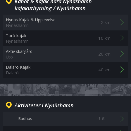
Kanot & Kajak nära Nynäshamn
kajakuthyrning / Nynäshamn
Nynäs Kajak & Upplevelse
2 km
Nynäshamn
Torö kajak
10 km
Nynäshamn
Aktiv skärgård
20 km
Utö
Dalarö Kajak
40 km
Dalarö
Aktiviteter i Nynäshamn
Badhus
(1 st)