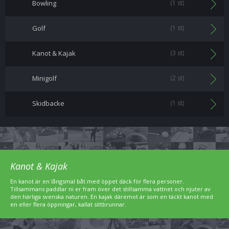
Bowling
(1 st)
Golf
(1 st)
Kanot & Kajak
(3 st)
Minigolf
(2 st)
Skidbacke
(1 st)
Kanot & Kajak
En kanot är en långsmal båt med öppet däck för flera personer.
Tillsammans paddlar ni er fram över det stillsamma vattnet och njuter av
den härliga svenska naturen. En kajak däremot är som en täckt kanot med
en eller flera öppningar, kallat sittbrunnar.