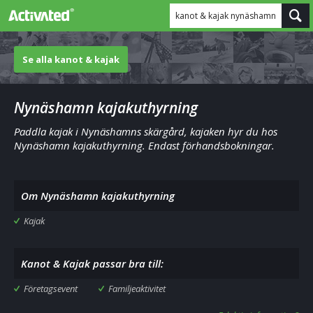
kanot & kajak nynäshamn
Se alla kanot & kajak
Nynäshamn kajakuthyrning
Paddla kajak i Nynäshamns skärgård, kajaken hyr du hos
Nynäshamn kajakuthyrning. Endast förhandsbokningar.
Om Nynäshamn kajakuthyrning
Kajak
Kanot & Kajak passar bra till:
Företagsevent
Familjeaktivitet