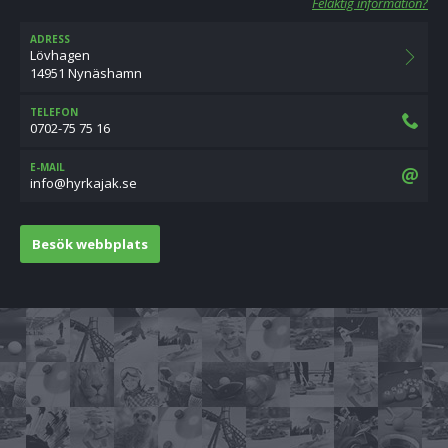
Felaktig information?
ADRESS
Lövhagen
14951 Nynäshamn
TELEFON
0702-75 75 16
E-MAIL
es.kajakryh@ofni
Besök webbplats