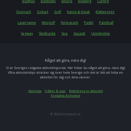
Badhus
Badplats
Biljard
Bowling
Curling
Djurpark
Gokart
Golf
Kanot & Kajak
Klättervägg
Lasergame
Minigolf
Nöjespark
Padel
Paintball
Segway
Skidbacke
Spa
Squash
Upplevelse
Något att göra, nära dig!
Vi är Sveriges roligaste aktivitetsportal. Här hittar du något att göra, nära dig!
Våra aktivitetstips sträcker sig över hela Sverige och det är lätt att hitta en
aktivitet för dig och dina vänner.
Startsida
Frågor & svar
Registrera er aktivitet
Kontakta Activated
© 2026 Activated.se