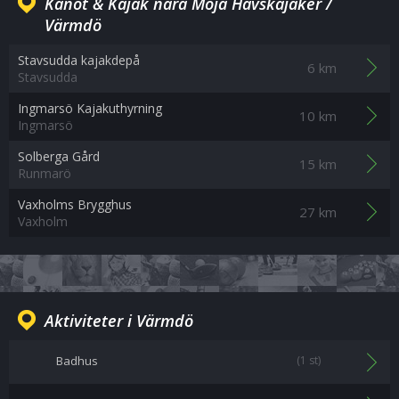
Kanot & Kajak nära Möja Havskajaker /
Värmdö
Stavsudda kajakdepå
6 km
Stavsudda
Ingmarsö Kajakuthyrning
10 km
Ingmarsö
Solberga Gård
15 km
Runmarö
Vaxholms Brygghus
27 km
Vaxholm
Aktiviteter i Värmdö
Badhus
(1 st)