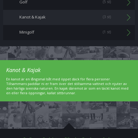
Golf
(5 st)
Kanot & Kajak
(3 st)
Minigolf
(1 st)
Kanot & Kajak
En kanot är en långsmal båt med öppet däck för flera personer.
Tillsammans paddlar ni er fram över det stillsamma vattnet och njuter av
den härliga svenska naturen. En kajak däremot är som en täckt kanot med
en eller flera öppningar, kallat sittbrunnar.