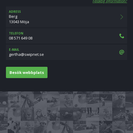
Felaktig information?
ADRESS
Berg
13043 Möja
TELEFON
08 571 649 08
E-MAIL
es.tenpiws@ahtreg
Besök webbplats