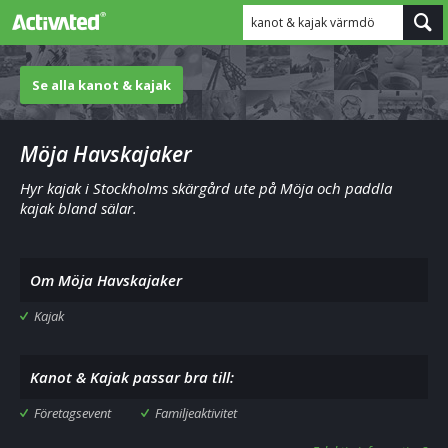
kanot & kajak värmdö
Se alla kanot & kajak
Möja Havskajaker
Hyr kajak i Stockholms skärgård ute på Möja och paddla
kajak bland sälar.
Om Möja Havskajaker
Kajak
Kanot & Kajak passar bra till:
Företagsevent
Familjeaktivitet