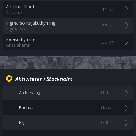
Arholma Nord
11 km
Arholma
Ingmarsö Kajakuthyrning
37 km
Ingmarsö
Kajakuthyrning
39 km
Grisslehamn
Aktiviteter i Stockholm
Archery tag
(1 st)
Badhus
(15 st)
Biljard
(7 st)