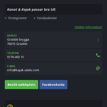
Kanot & Kajak passar bra till:
Företagsevent
Familjeaktivitet
Felaktig information?
ADRESS
Gräddö brygga
76015 Gräddö
TELEFON
0176-403 15
E-MAIL
moc.viletu-kajak@ofni
Besök webbplats
Facebooksida