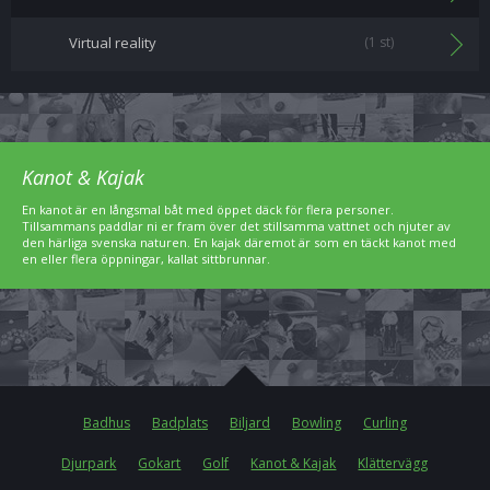
Virtual reality
(1 st)
Kanot & Kajak
En kanot är en långsmal båt med öppet däck för flera personer.
Tillsammans paddlar ni er fram över det stillsamma vattnet och njuter av
den härliga svenska naturen. En kajak däremot är som en täckt kanot med
en eller flera öppningar, kallat sittbrunnar.
Badhus
Badplats
Biljard
Bowling
Curling
Djurpark
Gokart
Golf
Kanot & Kajak
Klättervägg