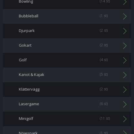
Bowling
(14 st)
Bubbleball
(1 st)
Djurpark
(2 st)
Gokart
(2 st)
Golf
(4 st)
Kanot & Kajak
(5 st)
Klättervägg
(2 st)
Lasergame
(6 st)
Minigolf
(11 st)
Nöjespark
(1 st)