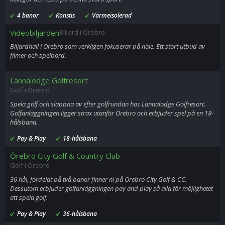
4 banor
Konstis
Värmeisolerad
Videobiljarden
Biljard i Örebro
Biljardhall i Örebro som verkligen fokuserar på nöje. Ett stort utbud av
filmer och spelbord.
Lannalodge Golfresort
Golf i Örebro
Spela golf och slappna av efter golfrundan hos Lannalodge Golfresort.
Golfanläggningen ligger strax utanför Örebro och erbjuder spel på en 18-
hålsbana.
Pay & Play
18-hålsbana
Örebro City Golf & Country Club
Golf i Örebro
36 hål, fördelat på två banor finner ni på Örebro City Golf & CC.
Dessutom erbjuder golfanläggningen pay and play så alla för möjlighetet
att spela golf.
Pay & Play
36-hålsbana