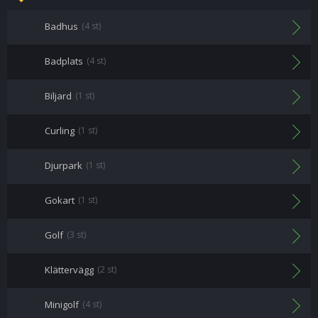
Badhus
(4 st)
Badplats
(4 st)
Biljard
(1 st)
Curling
(1 st)
Djurpark
(1 st)
Gokart
(1 st)
Golf
(3 st)
Klättervägg
(2 st)
Minigolf
(4 st)