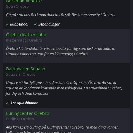
Beckman Annette
Spa i Örebro
Gå på spa hos Beckman Annette. Besök Beckman Annette i Örebro.
Bubbelpool
Behandlingar
Örebro klätterklubb
Klättervägg i Örebro
Örebro klätterklubb är värt ett besök för dig som älskar att klättra.
Utmana vännerna upp för en klättervägg i Örebro.
Backahallen Squash
Squash i Örebro
Upplev ett fartfyllt pass hos Backahallen Squash i Örebro. Att spela
squash är konditionskrävande men väldigt kul. En squashhall i Örebro,
för dig och dina kompisar.
3 st squashbanor
Curlingcenter Örebro
Curling i Örebro
Alla kan spela curling på Curlingcenter i Örebro. Ta med dina vänner,
kollegor och testa på denna svåra sport.