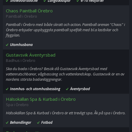
Snowboardbacke
Längdskidspår
6-10 nedfarter
Chaos Paintball Örebro
Paintball i Örebro
Paintball i Örebro med både skratt och action. Paintball arenan "Chaos" i
Örebro erbjuder uppbyggda paintball spelfält med bl.a lastbilar och
flygplan.
Utomhusbana
Gustavsvik Äventyrsbad
Badhus i Örebro
Ska du bada i Örebro? Besök då Gustavsvik Äventyrsbad med
vattenrutschbanor, vågbassäng och vattenlandskap. Gustavsvik är en av
nordens största badanläggningar.
Inomhus- och utomhusbassäng
Äventyrsbad
Hälsokällan Spa & Kurbad i Örebro
Spa i Örebro
Hälsokällan Spa & Kurbad i Örebro är ett trevligt spa. Åk på spa i Örebro.
Behandlingar
Fotbad