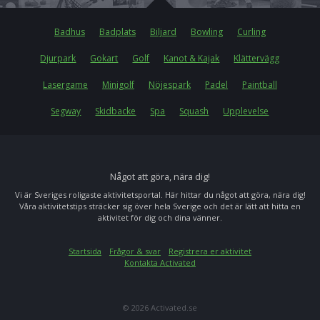
Badhus
Badplats
Biljard
Bowling
Curling
Djurpark
Gokart
Golf
Kanot & Kajak
Klättervägg
Lasergame
Minigolf
Nöjespark
Padel
Paintball
Segway
Skidbacke
Spa
Squash
Upplevelse
Något att göra, nära dig!
Vi är Sveriges roligaste aktivitetsportal. Här hittar du något att göra, nära dig!
Våra aktivitetstips sträcker sig över hela Sverige och det är lätt att hitta en
aktivitet för dig och dina vänner.
Startsida
Frågor & svar
Registrera er aktivitet
Kontakta Activated
© 2026 Activated.se