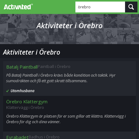
örebro
Aktiviteter i Örebro
Aktiviteter i Örebro
Batalj Paintball
Paintball i Örebro
På Batalj Paintball i Örebro krävs både kondition och taktik. Hyr
sumodräkten och få ett gott skratt tillsammans.
Utomhusbana
Örebro Klättergym
Klättervägg i Örebro
Örebro Klättergym är platsen för er som gillar att klättra. Klättervägg i
Örebro för dig och dina vänner.
Eyrabadet
Badhus i Örebro