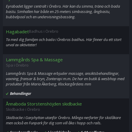
Eyrabadet ligger centralt i Örebro. Här kan du simma, träna och bada
bastu. Simhallen har både en 25-meters simbassäng, ångbastu,
bubbelpool och en undervisningsbassäng.
Hagabadet
Badhus i Örebro
Ta med dig familjen och bada i Örebros badhus. Här finner du ett stort
urval av aktiviteter!
Lammgårds Spa & Massage
Spa i Örebro
Lammgårds Spa & Massage erbjuder massage, ansiktsbehandlingar,
vaxning, fransar & bryn, Zonterapi m.m. De har en butik & wesbhop med
produkter från Maria Åkerberg, Klockargårdens mm
Behandlingar
Ånnaboda Storstenshöjden skidbacke
Skidbacke i Örebro
Skidbacke i Garphyttan utanför Örebro. Många nerfarter för skidåkare
men också en Funpark för dig som vill åka i hopp och rails.