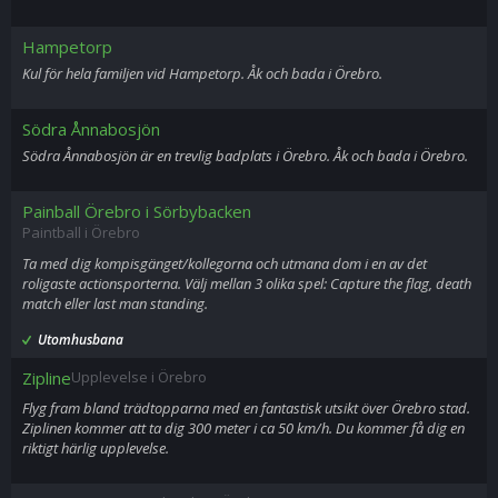
Hampetorp
Kul för hela familjen vid Hampetorp. Åk och bada i Örebro.
Södra Ånnabosjön
Södra Ånnabosjön är en trevlig badplats i Örebro. Åk och bada i Örebro.
Painball Örebro i Sörbybacken
Paintball i Örebro
Ta med dig kompisgänget/kollegorna och utmana dom i en av det
roligaste actionsporterna. Välj mellan 3 olika spel: Capture the flag, death
match eller last man standing.
Utomhusbana
Zipline
Upplevelse i Örebro
Flyg fram bland trädtopparna med en fantastisk utsikt över Örebro stad.
Ziplinen kommer att ta dig 300 meter i ca 50 km/h. Du kommer få dig en
riktigt härlig upplevelse.