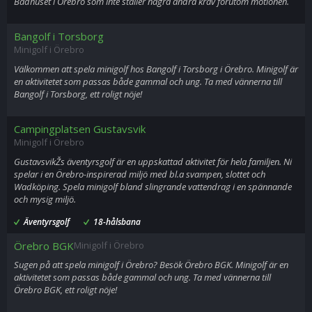
Badhuset i Örebro som inte ställer några andra krav förutom motionen.
Bangolf i Torsborg
Minigolf i Örebro
Välkommen att spela minigolf hos Bangolf i Torsborg i Örebro. Minigolf är
en aktivitetet som passas både gammal och ung. Ta med vännerna till
Bangolf i Torsborg, ett roligt nöje!
Campingplatsen Gustavsvik
Minigolf i Örebro
GustavsvikŽs äventyrsgolf är en uppskattad aktivitet för hela familjen. Ni
spelar i en Örebro-inspirerad miljö med bl.a svampen, slottet och
Wadköping. Spela minigolf bland slingrande vattendrag i en spännande
och mysig miljö.
Äventyrsgolf
18-hålsbana
Örebro BGK
Minigolf i Örebro
Sugen på att spela minigolf i Örebro? Besök Örebro BGK. Minigolf är en
aktivitetet som passas både gammal och ung. Ta med vännerna till
Örebro BGK, ett roligt nöje!