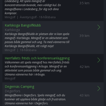
Lindesberg. Att spela minigolf är
35 km
koncentrationskrävande, men väldigt kul. En
minigolfbana i Lindesberg, för dig och dina
kompisar.
Minigolf | Äventyrsgolf
-
18-hålsbana
Karlskoga Bangolfklubb
Karlskoga
Karlskoga Bangolfklubb är platsen där ni kan spela
39 km
minigolf i Karlskoga. Minigolf är en aktivitetet som
passas både gammal och ung. Ta med vännerna till
Karlskoga Bangolfklubb, ett roligt nöje!
Minigolf | 18-hålsbana
Herrfallets fritids och konferensanläggning
Välkommen att spela minigolf hos Herrfallets fritids
42 km
och konferensanläggning i Arboga. Minigolf är en
aktivitetet som passas både gammal och ung.
Utmana vännerna här i Arboga.
Minigolf
Degernäs Camping
Degerfors
43 km
Minigolfbana i Degerfors. Spela minigolf, och du
kommer att uppleva både glädje och frustration.
Utmana vännerna här i Degerfors.