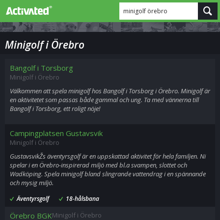
minigolf örebro
Minigolf i Örebro
Bangolf i Torsborg
Minigolf i Örebro
Välkommen att spela minigolf hos Bangolf i Torsborg i Örebro. Minigolf är
en aktivitetet som passas både gammal och ung. Ta med vännerna till
Bangolf i Torsborg, ett roligt nöje!
Campingplatsen Gustavsvik
Minigolf i Örebro
GustavsvikŽs äventyrsgolf är en uppskattad aktivitet för hela familjen. Ni
spelar i en Örebro-inspirerad miljö med bl.a svampen, slottet och
Wadköping. Spela minigolf bland slingrande vattendrag i en spännande
och mysig miljö.
Äventyrsgolf
18-hålsbana
Örebro BGK
Minigolf i Örebro