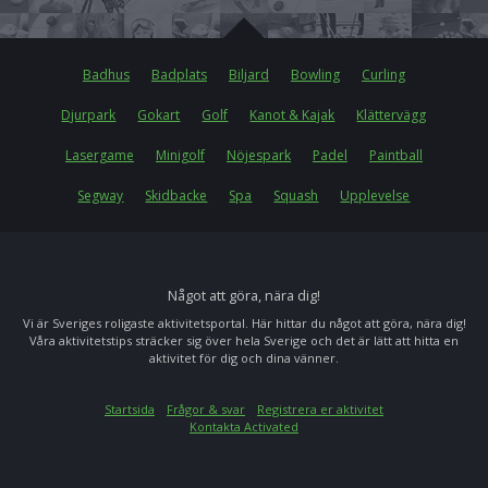
Badhus
Badplats
Biljard
Bowling
Curling
Djurpark
Gokart
Golf
Kanot & Kajak
Klättervägg
Lasergame
Minigolf
Nöjespark
Padel
Paintball
Segway
Skidbacke
Spa
Squash
Upplevelse
Något att göra, nära dig!
Vi är Sveriges roligaste aktivitetsportal. Här hittar du något att göra, nära dig!
Våra aktivitetstips sträcker sig över hela Sverige och det är lätt att hitta en
aktivitet för dig och dina vänner.
Startsida
Frågor & svar
Registrera er aktivitet
Kontakta Activated