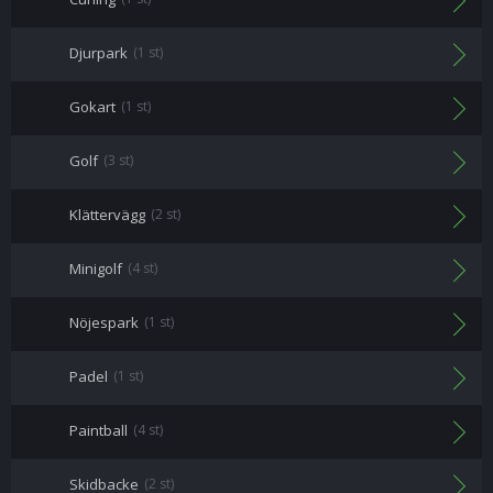
Djurpark
(1 st)
Gokart
(1 st)
Golf
(3 st)
Klättervägg
(2 st)
Minigolf
(4 st)
Nöjespark
(1 st)
Padel
(1 st)
Paintball
(4 st)
Skidbacke
(2 st)