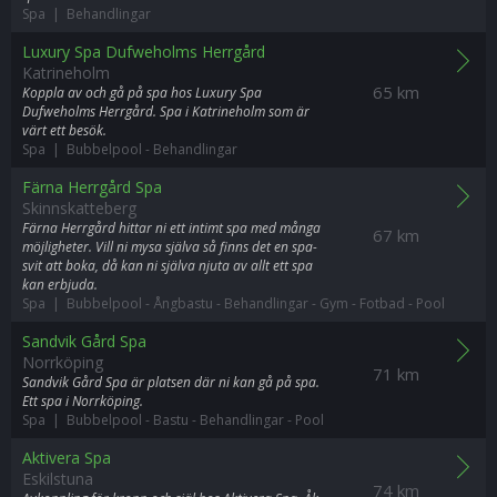
Spa | Behandlingar
Luxury Spa Dufweholms Herrgård
Katrineholm
65 km
Koppla av och gå på spa hos Luxury Spa
Dufweholms Herrgård. Spa i Katrineholm som är
värt ett besök.
Spa | Bubbelpool
-
Behandlingar
Färna Herrgård Spa
Skinnskatteberg
Färna Herrgård hittar ni ett intimt spa med många
67 km
möjligheter. Vill ni mysa själva så finns det en spa-
svit att boka, då kan ni själva njuta av allt ett spa
kan erbjuda.
Spa | Bubbelpool
-
Ångbastu
-
Behandlingar
-
Gym
-
Fotbad
-
Pool
Sandvik Gård Spa
Norrköping
71 km
Sandvik Gård Spa är platsen där ni kan gå på spa.
Ett spa i Norrköping.
Spa | Bubbelpool
-
Bastu
-
Behandlingar
-
Pool
Aktivera Spa
Eskilstuna
74 km