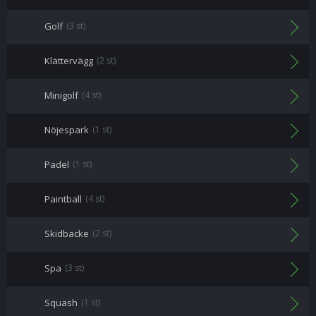
Golf
(3 st)
Klättervägg
(2 st)
Minigolf
(4 st)
Nöjespark
(1 st)
Padel
(1 st)
Paintball
(4 st)
Skidbacke
(2 st)
Spa
(3 st)
Squash
(1 st)