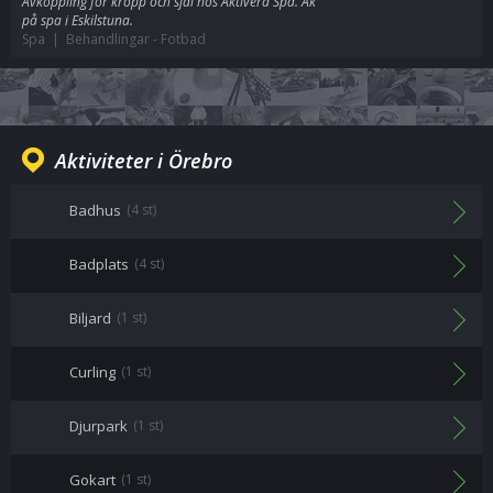
Avkoppling för kropp och själ hos Aktivera Spa. Åk
på spa i Eskilstuna.
Spa | Behandlingar
-
Fotbad
Aktiviteter i Örebro
Badhus
(4 st)
Badplats
(4 st)
Biljard
(1 st)
Curling
(1 st)
Djurpark
(1 st)
Gokart
(1 st)