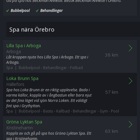
Gå på spa hos Beckman Annette. Besök Beckman Annette i Örebro.
Bubbelpool
Behandlingar
Spa nära Örebro
Lilla Spa i Arboga
Arboga
38 km
Låt kroppen njuta hos Lilla Spa i Arboga. Ett spa i
Arboga.
Spa | Bubbelpool
-
Behandlingar
-
Fotbad
Loka Brunn Spa
Hällefors
Spa hos Loka Brunn är en riktig upplevelse. Bada i
57 km
varma källor, koppla av i ångbastun eller bara njut
av det fina läget vid sjön Norra Loken. Ett väldigt
fint spa i Grythyttan.
Spa | Bubbelpool
-
Bastu
-
Kallbad
-
Behandlingar
-
Gym
-
Pool
Gröna Lyktan Spa
Kristinehamn
63 km
Koppla av och gå på spa hos Gröna Lyktan Spa. Ett
spa i Kristinehamn.