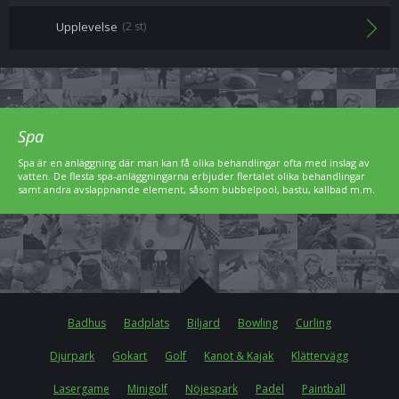
Upplevelse
(2 st)
Spa
Spa är en anläggning där man kan få olika behandlingar ofta med inslag av
vatten. De flesta spa-anläggningarna erbjuder flertalet olika behandlingar
samt andra avslappnande element, såsom bubbelpool, bastu, kallbad m.m.
Badhus
Badplats
Biljard
Bowling
Curling
Djurpark
Gokart
Golf
Kanot & Kajak
Klättervägg
Lasergame
Minigolf
Nöjespark
Padel
Paintball