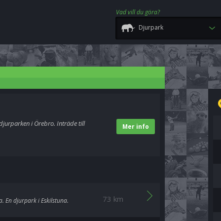
Vad vill du göra?
Djurpark
jurparken i Örebro. Inträde till
Mer info
73 km
a. En djurpark i Eskilstuna.