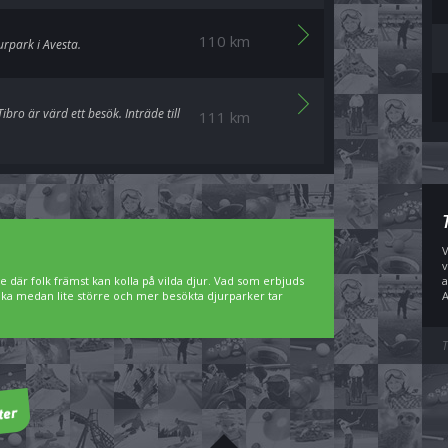
110 km
urpark i Avesta.
bro är värd ett besök. Inträde till
111 km
V
v
e där folk främst kan kolla på vilda djur. Vad som erbjuds
a
besöka medan lite större och mer besökta djurparker tar
A
T