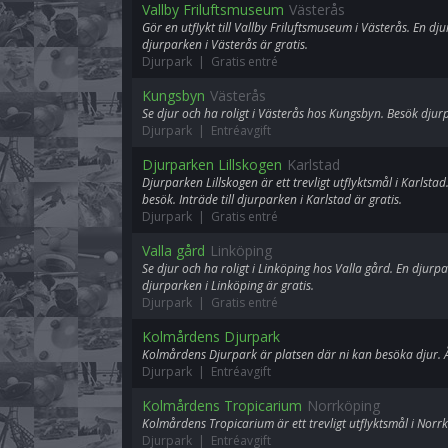
Vallby Friluftsmuseum
Västerås
Gör en utflykt till Vallby Friluftsmuseum i Västerås. En djur
djurparken i Västerås är gratis.
Djurpark | Gratis entré
Kungsbyn
Västerås
Se djur och ha roligt i Västerås hos Kungsbyn. Besök djur
Djurpark | Entréavgift
Djurparken Lillskogen
Karlstad
Djurparken Lillskogen är ett trevligt utflyktsmål i Karlsta
besök. Inträde till djurparken i Karlstad är gratis.
Djurpark | Gratis entré
Valla gård
Linköping
Se djur och ha roligt i Linköping hos Valla gård. En djurpar
djurparken i Linköping är gratis.
Djurpark | Gratis entré
Kolmårdens Djurpark
Kolmårdens Djurpark är platsen där ni kan besöka djur. Åk
Djurpark | Entréavgift
Kolmårdens Tropicarium
Norrköping
Kolmårdens Tropicarium är ett trevligt utflyktsmål i Norr
Djurpark | Entréavgift