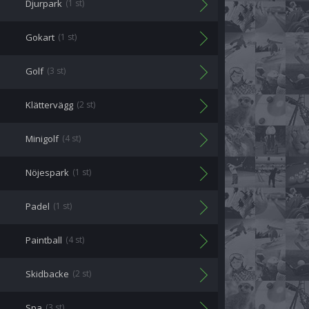
Djurpark
(1 st)
Gokart
(1 st)
Golf
(3 st)
Klättervägg
(2 st)
Minigolf
(4 st)
Nöjespark
(1 st)
Padel
(1 st)
Paintball
(4 st)
Skidbacke
(2 st)
Spa
(3 st)