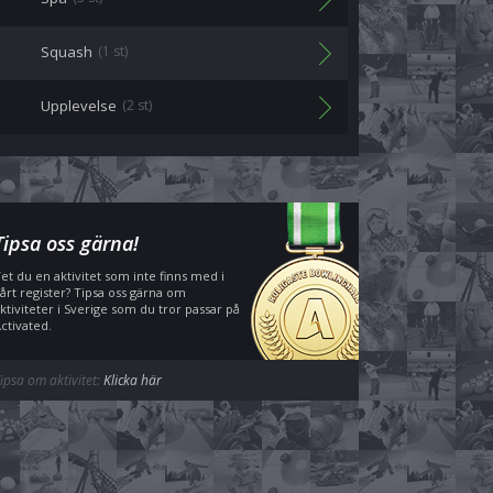
Squash
(1 st)
Upplevelse
(2 st)
Tipsa oss gärna!
et du en aktivitet som inte finns med i
årt register? Tipsa oss gärna om
ktiviteter i Sverige som du tror passar på
ctivated.
ipsa om aktivitet:
Klicka här