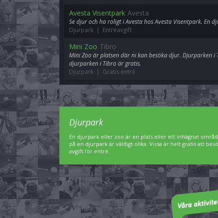
Avesta Visentpark
Avesta
Se djur och ha roligt i Avesta hos Avesta Visentpark. En dj
Djurpark | Entréavgift
Mini Zoo
Tibro
Mini Zoo är platsen där ni kan besöka djur. Djurparken i Ti
djurparken i Tibro är gratis.
Djurpark | Gratis entré
Djurpark
En djurpark eller zoo är en plats eller ett inhägnat områd
på en djurpark är väldigt olika. Vissa är helt gratis att 
avgift för entré.