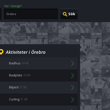
Var i Sverige?
Aktiviteter i Örebro
Badhus
(4 st)
Badplats
(4 st)
Biljard
(1 st)
Curling
(1 st)