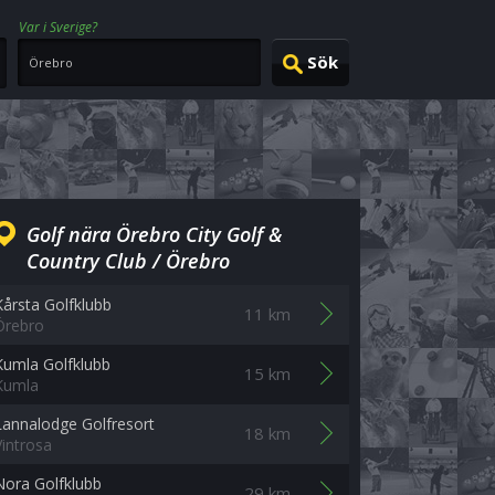
Var i Sverige?
Golf nära Örebro City Golf &
Country Club / Örebro
Kårsta Golfklubb
11 km
Örebro
Kumla Golfklubb
15 km
Kumla
Lannalodge Golfresort
18 km
Vintrosa
Nora Golfklubb
29 km