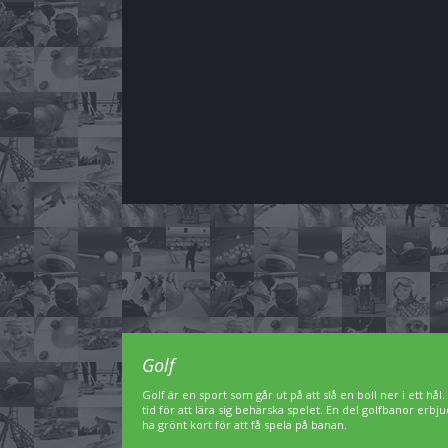
Golf
Golf är en sport som går ut på att slå en boll ner i ett hål
tid för att lära sig behärska spelet. En del golfbanor er
ha grönt kort för att få spela på banan.