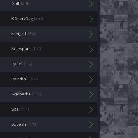
Golf
(3 st)
Klättervägg
(2 st)
Minigolf
(4 st)
Nöjespark
(1 st)
Padel
(1 st)
Paintball
(4 st)
Skidbacke
(2 st)
Spa
(3 st)
Squash
(1 st)