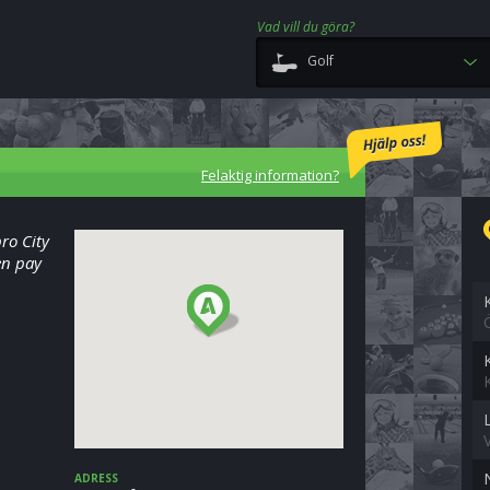
Vad vill du göra?
Golf
Felaktig information?
ro City
en pay
ADRESS