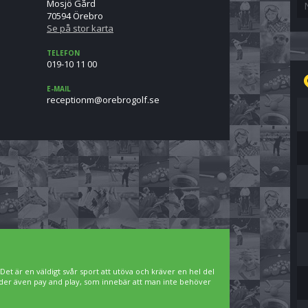
Mosjö Gård
70594 Örebro
Se på stor karta
TELEFON
019-10 11 00
E-MAIL
es.flogorbero@mnoitpecer
. Det är en väldigt svår sport att utöva och kräver en hel del
bjuder även pay and play, som innebär att man inte behöver