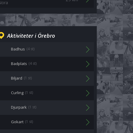
Nora
Aktiviteter i Örebro
Badhus
(4 st)
Badplats
(4 st)
Biljard
(1 st)
Curling
(1 st)
Djurpark
(1 st)
Gokart
(1 st)