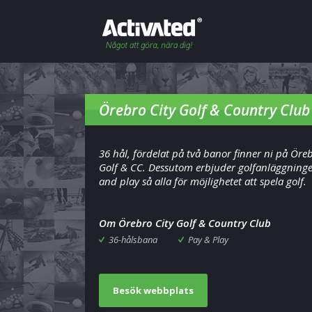
Örebro City Golf & Country Club
36 hål, fördelat på två banor finner ni på Öreb
Golf & CC. Dessutom erbjuder golfanläggning
and play så alla för möjlighetet att spela golf.
Om Örebro City Golf & Country Club
36-hålsbana
Pay & Play
Besök webbplats