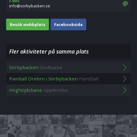
E-MAIL
es.nekcabybros@ofni
Besök webbplats
Facebooksida
Fler aktiviteter på samma plats
Sörbybacken
Skidbacke
Painball Örebro i Sörbybacken
Paintball
Höghöjdsbana
Upplevelse