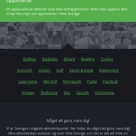
Upplevelse
En upplevelse är aktivitet som man aldrig glömmer efter man upplevt den.
Vi har flera tips om upplevelser i hela Sverige.
Badhus
Badplats
Biljard
Bowling
Curling
Djurpark
Gokart
Golf
Kanot & Kajak
Klättervägg
Lasergame
Minigolf
Nöjespark
Padel
Paintball
Segway
Skidbacke
Spa
Squash
Upplevelse
Något att göra, nära dig!
Vi är Sveriges roligaste aktivitetsportal. Här hittar du något att göra, nära dig!
Våra aktivitetstips sträcker sig över hela Sverige och det är lätt att hitta en