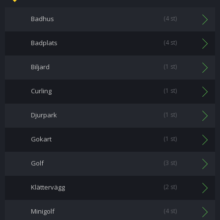
Badhus
(4 st)
Badplats
(4 st)
Biljard
(1 st)
Curling
(1 st)
Djurpark
(1 st)
Gokart
(1 st)
Golf
(3 st)
Klättervägg
(2 st)
Minigolf
(4 st)