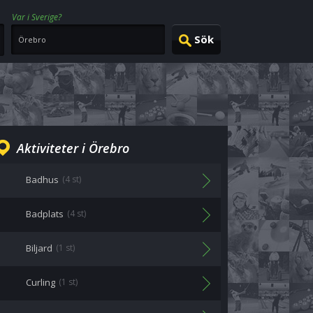
Var i Sverige?
Aktiviteter i Örebro
Badhus
(4 st)
Badplats
(4 st)
Biljard
(1 st)
Curling
(1 st)