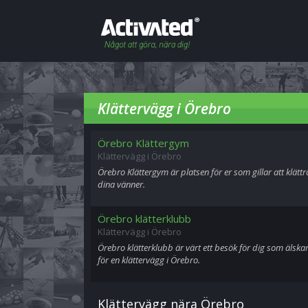
Klättervägg i Örebro
Örebro Klättergym
Klättervägg i Örebro
Örebro Klättergym är platsen för er som gillar att klättr
dina vänner.
Örebro klätterklubb
Klättervägg i Örebro
Örebro klätterklubb är värt ett besök för dig som älsk
för en klättervägg i Örebro.
Klättervägg nära Örebro