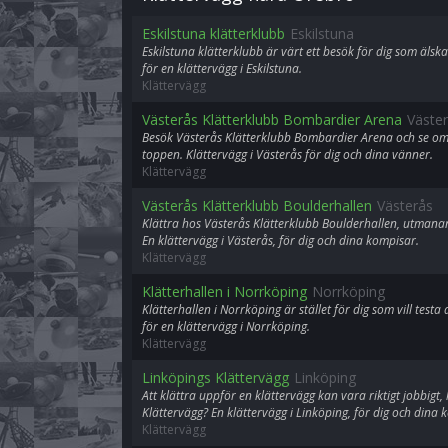
Eskilstuna klätterklubb
Eskilstuna
Eskilstuna klätterklubb är värt ett besök för dig som äls
för en klättervägg i Eskilstuna.
Klättervägg
Västerås Klätterklubb Bombardier Arena
Väste
Besök Västerås Klätterklubb Bombardier Arena och se om 
toppen. Klättervägg i Västerås för dig och dina vänner.
Klättervägg
Västerås Klätterklubb Boulderhallen
Västerås
Klättra hos Västerås Klätterklubb Boulderhallen, utmanan
En klättervägg i Västerås, för dig och dina kompisar.
Klättervägg
Klätterhallen i Norrköping
Norrköping
Klätterhallen i Norrköping är stället för dig som vill tes
för en klättervägg i Norrköping.
Klättervägg
Linköpings Klättervägg
Linköping
Att klättra uppför en klättervägg kan vara riktigt jobbigt
Klättervägg? En klättervägg i Linköping, för dig och dina 
Klättervägg