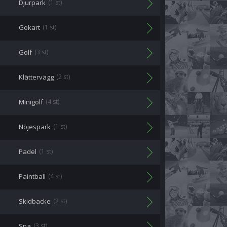
Djurpark
(1 st)
Gokart
(1 st)
Golf
(3 st)
Klättervägg
(2 st)
Minigolf
(4 st)
Nöjespark
(1 st)
Padel
(1 st)
Paintball
(4 st)
Skidbacke
(2 st)
Spa
(3 st)