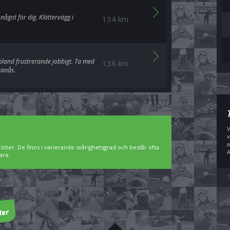
 något för dig. Klättervägg i
134 km
bland frustrerande jobbigt. Ta med
138 km
ranås.
V
v
a
ötter. De finns i varierande svårighetsgrad och består ofta
A
are.
T