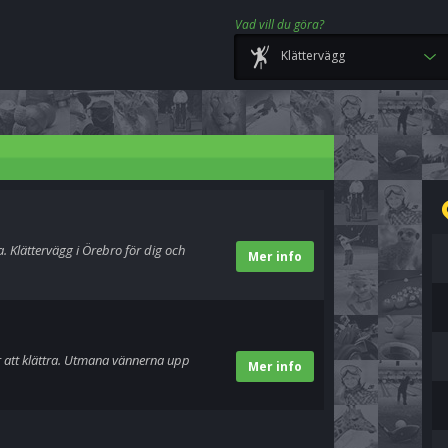
Vad vill du göra?
Klättervägg
a. Klättervägg i Örebro för dig och
Mer info
ar att klättra. Utmana vännerna upp
Mer info