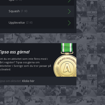
Squash
(1 st)
Upplevelse
(2 st)
Tipsa oss gärna!
et du en aktivitet som inte finns med i
årt register? Tipsa oss gärna om
ktiviteter i Sverige som du tror passar på
ctivated.
ipsa om aktivitet:
Klicka här