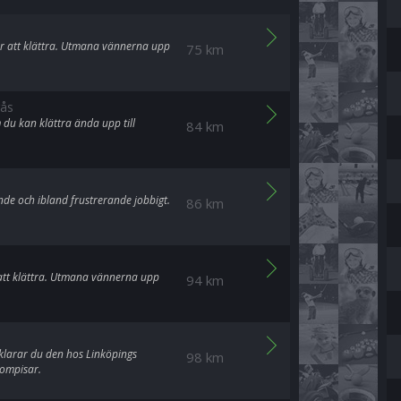
kar att klättra. Utmana vännerna upp
75 km
rås
du kan klättra ända upp till
84 km
de och ibland frustrerande jobbigt.
86 km
ta att klättra. Utmana vännerna upp
94 km
, klarar du den hos Linköpings
98 km
kompisar.