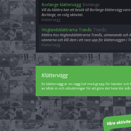
Borlänge klättervägg
Borlänge
Vill du klättra kan ett besök till Borlänge klättervägg vara
Borlänge, en rolig aktivitet.
Klättervägg
Höglandsklättrarna Tranås
Tranås
Klättra hos Höglandsklättrarna Tranås, utmanande och i
vännerna och klå dem i ett race upp för klätterväggen i T
Klättervägg
Klättervägg
En klättervägg är en vägg full med grepp för händer och f
av både in och utbuktningar för att göra det hela lite svår