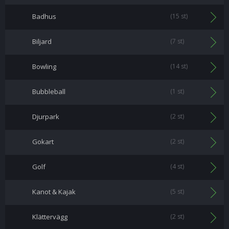
Badhus
(15 st)
Biljard
(7 st)
Bowling
(14 st)
Bubbleball
(1 st)
Djurpark
(2 st)
Gokart
(2 st)
Golf
(4 st)
Kanot & Kajak
(5 st)
Klättervägg
(2 st)