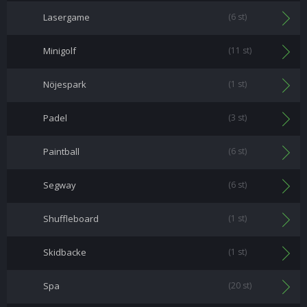
Lasergame
(6 st)
Minigolf
(11 st)
Nöjespark
(1 st)
Padel
(3 st)
Paintball
(6 st)
Segway
(6 st)
Shuffleboard
(1 st)
Skidbacke
(1 st)
Spa
(20 st)