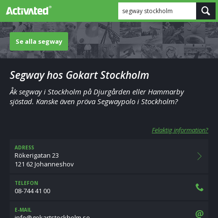
segway stockholm
Se alla segway
Segway hos Gokart Stockholm
Åk segway i Stockholm på Djurgården eller Hammarby
sjöstad. Kanske även pröva Segwaypolo i Stockholm?
Felaktig information?
ADRESS
Rökerigatan 23
121 62 Johanneshov
TELEFON
08-744 41 00
E-MAIL
es.mlohkcotstrakog@ofni