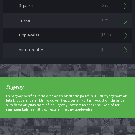
Squash
(6 st)
Trikke
(1 st)
Upplevelse
(15 st)
Virtual reality
(1 st)
Segway
En Segway består i korta drag av en plattform på två hjul. Du styr genom att
luta kroppen i den riktning du vill åka. Efter en kort introduktion klarar de
allra flesta att glida fram på en Segway, oavsett balanssinne. Den håller
nämligen balansen åt dig. Testa en helt ny upplevelse!