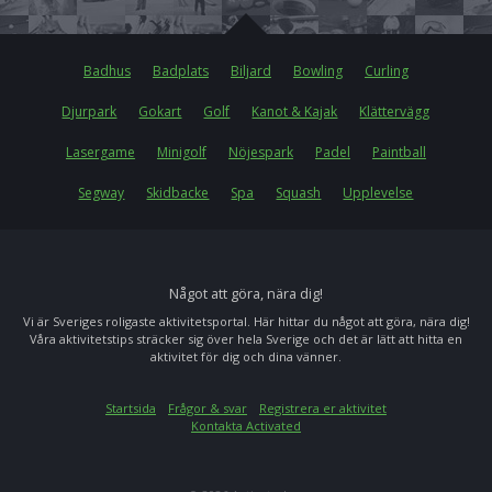
Badhus
Badplats
Biljard
Bowling
Curling
Djurpark
Gokart
Golf
Kanot & Kajak
Klättervägg
Lasergame
Minigolf
Nöjespark
Padel
Paintball
Segway
Skidbacke
Spa
Squash
Upplevelse
Något att göra, nära dig!
Vi är Sveriges roligaste aktivitetsportal. Här hittar du något att göra, nära dig!
Våra aktivitetstips sträcker sig över hela Sverige och det är lätt att hitta en
aktivitet för dig och dina vänner.
Startsida
Frågor & svar
Registrera er aktivitet
Kontakta Activated