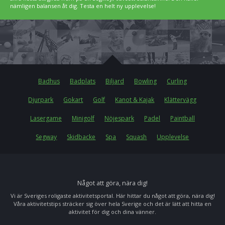
nämligen balansen åt dig. Testa en helt ny upplevelse!
Badhus
Badplats
Biljard
Bowling
Curling
Djurpark
Gokart
Golf
Kanot & Kajak
Klättervägg
Lasergame
Minigolf
Nöjespark
Padel
Paintball
Segway
Skidbacke
Spa
Squash
Upplevelse
Något att göra, nära dig!
Vi är Sveriges roligaste aktivitetsportal. Här hittar du något att göra, nära dig!
Våra aktivitetstips sträcker sig över hela Sverige och det är lätt att hitta en
aktivitet för dig och dina vänner.