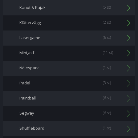
Kanot & Kajak
(5 st)
Klättervägg
(2 st)
Lasergame
(6 st)
Minigolf
(11 st)
Nöjespark
(1 st)
Padel
(3 st)
Paintball
(6 st)
Segway
(6 st)
Shuffleboard
(1 st)