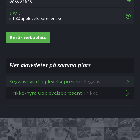
08-660 16 10
E-MAIL
es.tneserpeslevelppu@ofni
Besök webbplats
Fler aktiviteter på samma plats
Segwayhyra Upplevelsepresent
Segway
Trikke-hyra Upplevelsepresent
Trikke