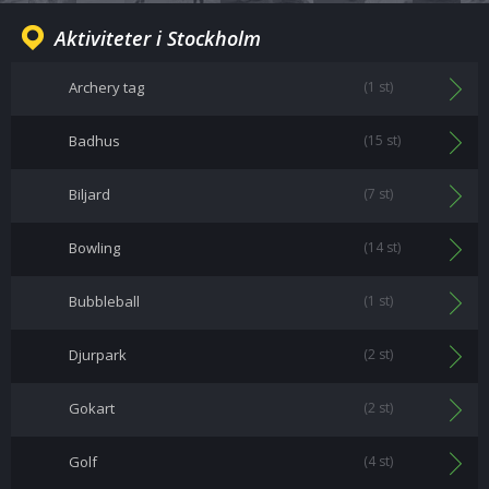
Aktiviteter i Stockholm
Archery tag
(1 st)
Badhus
(15 st)
Biljard
(7 st)
Bowling
(14 st)
Bubbleball
(1 st)
Djurpark
(2 st)
Gokart
(2 st)
Golf
(4 st)