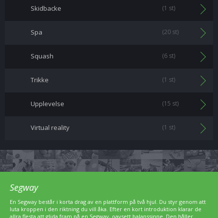
Skidbacke
(1 st)
Spa
(20 st)
Squash
(6 st)
Trikke
(1 st)
Upplevelse
(15 st)
Virtual reality
(1 st)
Segway
En Segway består i korta drag av en plattform på två hjul. Du styr genom att
luta kroppen i den riktning du vill åka. Efter en kort introduktion klarar de
allra flesta att glida fram på en Segway, oavsett balanssinne. Den håller