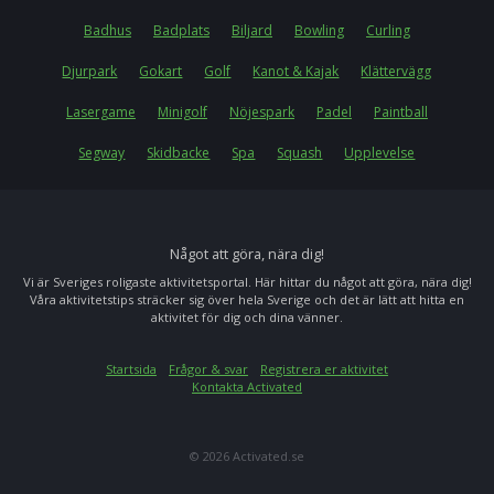
Badhus
Badplats
Biljard
Bowling
Curling
Djurpark
Gokart
Golf
Kanot & Kajak
Klättervägg
Lasergame
Minigolf
Nöjespark
Padel
Paintball
Segway
Skidbacke
Spa
Squash
Upplevelse
Något att göra, nära dig!
Vi är Sveriges roligaste aktivitetsportal. Här hittar du något att göra, nära dig!
Våra aktivitetstips sträcker sig över hela Sverige och det är lätt att hitta en
aktivitet för dig och dina vänner.
Startsida
Frågor & svar
Registrera er aktivitet
Kontakta Activated
© 2026 Activated.se