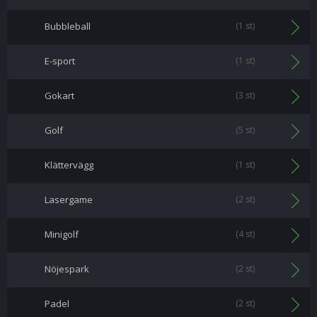
Bubbleball
(1 st)
E-sport
(1 st)
Gokart
(3 st)
Golf
(5 st)
Klättervägg
(1 st)
Lasergame
(2 st)
Minigolf
(4 st)
Nöjespark
(2 st)
Padel
(2 st)