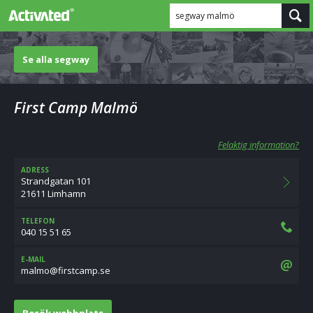
segway malmö
Se alla segway
First Camp Malmö
Felaktig information?
ADRESS
Strandgatan 101
21611 Limhamn
TELEFON
040 15 51 65
E-MAIL
es.pmactsrif@omlam