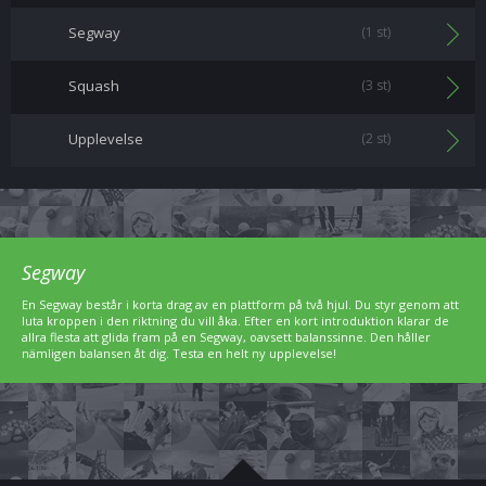
Segway
(1 st)
Squash
(3 st)
Upplevelse
(2 st)
Segway
En Segway består i korta drag av en plattform på två hjul. Du styr genom att
luta kroppen i den riktning du vill åka. Efter en kort introduktion klarar de
allra flesta att glida fram på en Segway, oavsett balanssinne. Den håller
nämligen balansen åt dig. Testa en helt ny upplevelse!