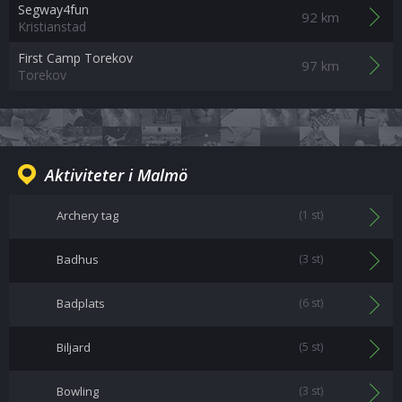
Segway4fun
92 km
Kristianstad
First Camp Torekov
97 km
Torekov
Aktiviteter i Malmö
Archery tag
(1 st)
Badhus
(3 st)
Badplats
(6 st)
Biljard
(5 st)
Bowling
(3 st)