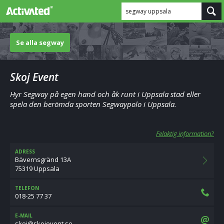
segway uppsala
Se alla segway
Skoj Event
Hyr Segway på egen hand och åk runt i Uppsala stad eller
spela den berömda sporten Segwaypolo i Uppsala.
Felaktig information?
ADRESS
Bävernsgränd 13A
75319 Uppsala
TELEFON
018-25 77 37
E-MAIL
es.tnevejoks@joks