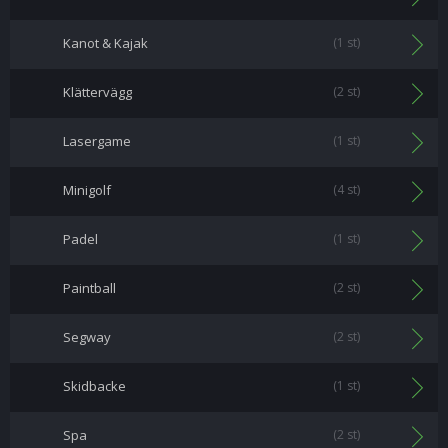
Kanot & Kajak
(1 st)
Klättervägg
(2 st)
Lasergame
(1 st)
Minigolf
(4 st)
Padel
(1 st)
Paintball
(2 st)
Segway
(2 st)
Skidbacke
(1 st)
Spa
(2 st)