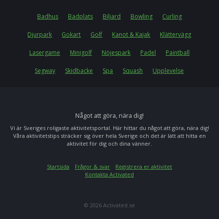
Badhus
Badplats
Biljard
Bowling
Curling
Djurpark
Gokart
Golf
Kanot & Kajak
Klättervägg
Lasergame
Minigolf
Nöjespark
Padel
Paintball
Segway
Skidbacke
Spa
Squash
Upplevelse
Något att göra, nära dig!
Vi är Sveriges roligaste aktivitetsportal. Här hittar du något att göra, nära dig!
Våra aktivitetstips sträcker sig över hela Sverige och det är lätt att hitta en
aktivitet för dig och dina vänner.
Startsida
Frågor & svar
Registrera er aktivitet
Kontakta Activated
© 2026 Activated.se