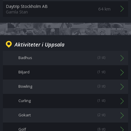
Daytrip Stockholm AB
64 km
Gamla Stan
Aktiviteter i Uppsala
Badhus
(3 st)
Biljard
(1 st)
Bowling
(3 st)
Curling
(1 st)
Gokart
(2 st)
Golf
(8 st)