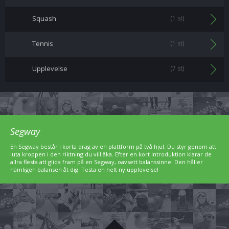
Squash
(1 st)
Tennis
(1 st)
Upplevelse
(7 st)
Segway
En Segway består i korta drag av en plattform på två hjul. Du styr genom att
luta kroppen i den riktning du vill åka. Efter en kort introduktion klarar de
allra flesta att glida fram på en Segway, oavsett balanssinne. Den håller
nämligen balansen åt dig. Testa en helt ny upplevelse!