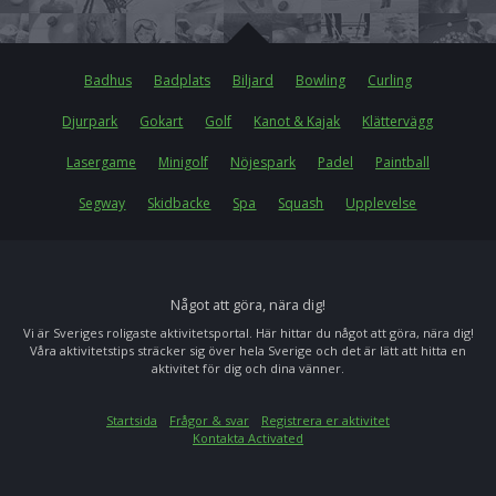
Badhus
Badplats
Biljard
Bowling
Curling
Djurpark
Gokart
Golf
Kanot & Kajak
Klättervägg
Lasergame
Minigolf
Nöjespark
Padel
Paintball
Segway
Skidbacke
Spa
Squash
Upplevelse
Något att göra, nära dig!
Vi är Sveriges roligaste aktivitetsportal. Här hittar du något att göra, nära dig!
Våra aktivitetstips sträcker sig över hela Sverige och det är lätt att hitta en
aktivitet för dig och dina vänner.
Startsida
Frågor & svar
Registrera er aktivitet
Kontakta Activated