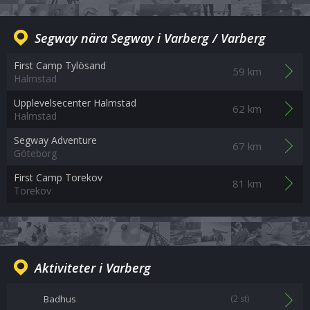
Segway nära Segway i Varberg / Varberg
First Camp Tylösand
59 km
Halmstad
Upplevelsecenter Halmstad
62 km
Halmstad
Segway Adventure
67 km
Göteborg
First Camp Torekov
81 km
Torekov
Aktiviteter i Varberg
Badhus
(2 st)