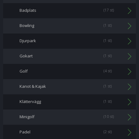
Badplats
(17 st)
Bowling
(1 st)
Djurpark
(1 st)
Gokart
(1 st)
Golf
(4 st)
Kanot & Kajak
(1 st)
Klättervägg
(1 st)
Minigolf
(10 st)
Padel
(2 st)