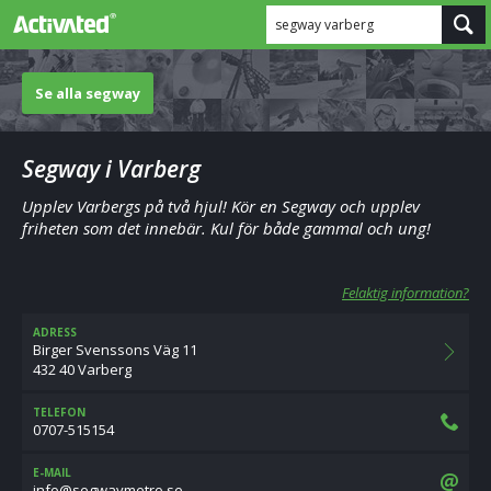
segway varberg
Se alla segway
Segway i Varberg
Upplev Varbergs på två hjul! Kör en Segway och upplev
friheten som det innebär. Kul för både gammal och ung!
Felaktig information?
ADRESS
Birger Svenssons Väg 11
432 40 Varberg
TELEFON
0707-515154
E-MAIL
es.ortemyawges@ofni