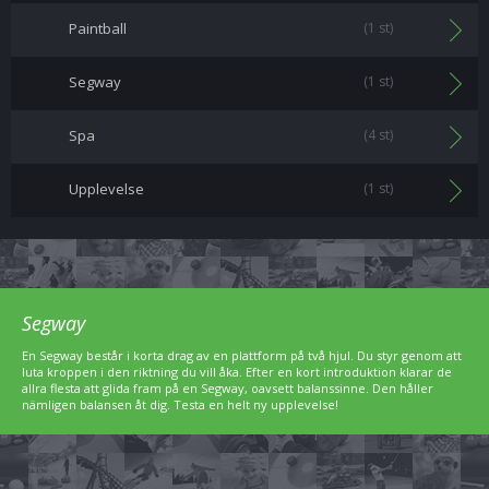
Paintball
(1 st)
Segway
(1 st)
Spa
(4 st)
Upplevelse
(1 st)
Segway
En Segway består i korta drag av en plattform på två hjul. Du styr genom att
luta kroppen i den riktning du vill åka. Efter en kort introduktion klarar de
allra flesta att glida fram på en Segway, oavsett balanssinne. Den håller
nämligen balansen åt dig. Testa en helt ny upplevelse!